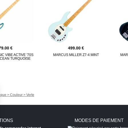
79.00
499.00
C VIBE ACTIVE '70S
MARCUS MILLER Z7-4 MINT
MAR
OCEAN TURQUOISE
ique > Couleur > Verte
TIONS
MODES DE PAIEMENT