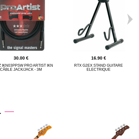
30.00
16.90
 IKN03PPSW PRO ARTIST IKN
RTX G2EX STAND GUITARE
CÂBLE JACK/JACK - 3M
ELECTRIQUE
.