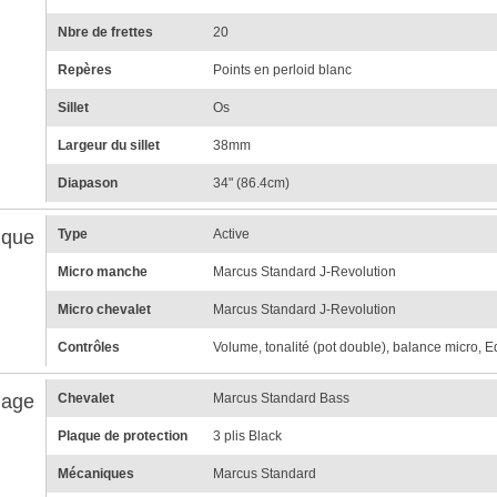
Nbre de frettes
20
Repères
Points en perloid blanc
Sillet
Os
Largeur du sillet
38mm
Diapason
34" (86.4cm)
ique
Type
Active
Micro manche
Marcus Standard J-Revolution
Micro chevalet
Marcus Standard J-Revolution
Contrôles
Volume, tonalité (pot double), balance micro, E
lage
Chevalet
Marcus Standard Bass
Plaque de protection
3 plis Black
Mécaniques
Marcus Standard