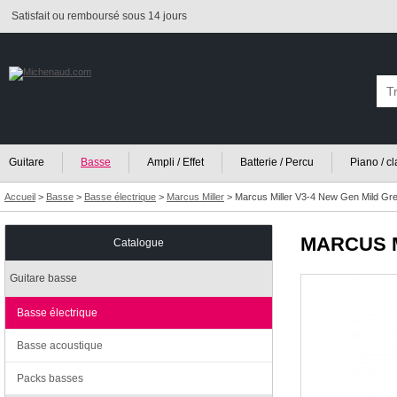
Satisfait ou remboursé sous 14 jours
Guitare
Basse
Ampli / Effet
Batterie / Percu
Piano / c
Accueil
>
Basse
>
Basse électrique
>
Marcus Miller
>
Marcus Miller V3-4 New Gen Mild Gr
MARCUS 
Catalogue
Guitare basse
Basse électrique
Basse acoustique
Packs basses