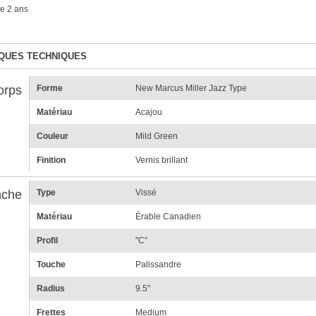
e 2 ans
QUES TECHNIQUES
orps
Forme
New Marcus Miller Jazz Type
Matériau
Acajou
Couleur
Mild Green
Finition
Vernis brillant
che
Type
Vissé
Matériau
Érable Canadien
Profil
"C"
Touche
Palissandre
Radius
9.5"
Frettes
Medium