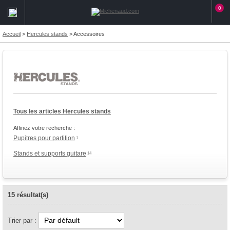
0
Accueil
>
Hercules stands
>
Accessoires
Tous les articles Hercules stands
Affinez votre recherche :
Pupitres pour partition
1
Stands et supports guitare
14
15 résultat(s)
Trier par :