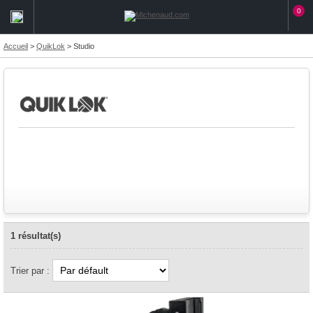
0
Accueil
>
QuikLok
>
Studio
1 résultat(s)
Trier par :