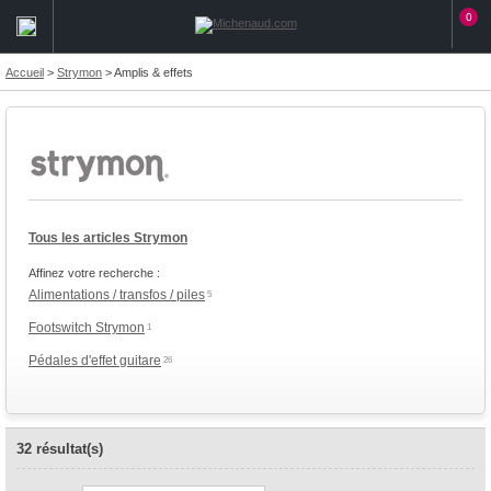
0
Accueil
>
Strymon
>
Amplis & effets
Tous les articles Strymon
Affinez votre recherche :
Alimentations / transfos / piles
5
Footswitch Strymon
1
Pédales d'effet guitare
26
32 résultat(s)