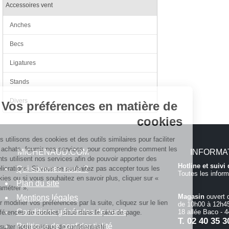
Accessoires vent
Anches
Becs
Ligatures
Continuer sans accepter
Stands
Divers
Vos préférences en matière de
cookies
Nous utilisons des cookies et des outils similaires pour faciliter
vos achats, fournir nos services, pour comprendre comment les
MICHENAUD.COM
INFORMA
clients utilisent nos services afin de pouvoir apporter des
Hotline et suiv
Qui sommes nous ?
améliorations. Si vous ne souhaitez pas accepter tous les
Toutes les inform
cookies ou si vous souhaitez en savoir plus, cliquer sur «
Plan du site
Paramétrer ».
Magasin
ouvert 
Mentions légales
Pour modifier vos préférences par la suite, cliquez sur le lien
de 10h00 à 12h45
Conditions générales de vente
18 allée Baco -
'Préférences de cookies' situé dans le pied de page.
T.
02 40 35 3
Politique de confidentialité
Consulter notre politique de confidentialité