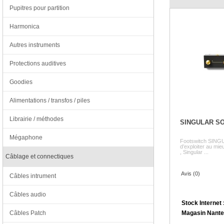
Pupitres pour partition
Harmonica
Autres instruments
Protections auditives
Goodies
Alimentations / transfos / piles
Librairie / méthodes
SINGULAR S
Mégaphone
Footswitch SING
d’exploiter au mie
, Singular ...
Câblage et connectiques
Avis (0)
Câbles intrument
Câbles audio
Stock Internet 
Magasin Nante
Câbles Patch