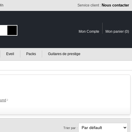
Nous contacter
24h
Service client :
Mon Compte
Mon panier (
0
)
Eveil
Packs
Guitares de prestige
ound
2
Trier par :