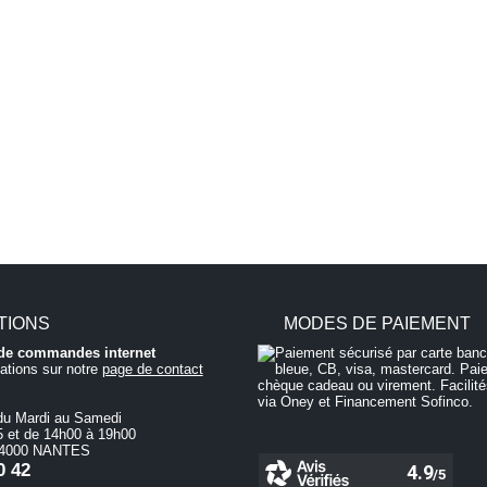
TIONS
MODES DE PAIEMENT
i de commandes internet
ations sur notre
page de contact
du Mardi au Samedi
 et de 14h00 à 19h00
 44000 NANTES
0 42