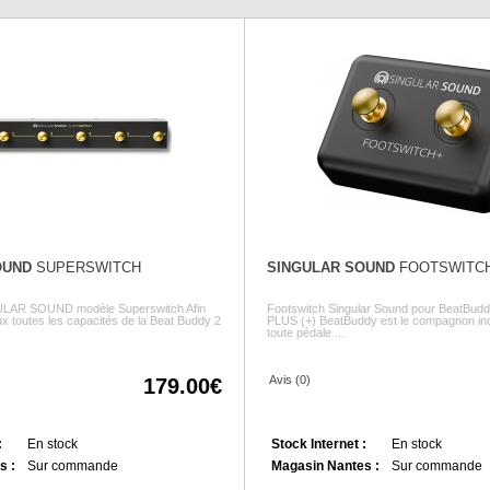
OUND
SUPERSWITCH
SINGULAR SOUND
FOOTSWITC
ULAR SOUND modèle Superswitch Afin
Footswitch Singular Sound pour BeatBudd
ux toutes les capacités de la Beat Buddy 2
PLUS (+) BeatBuddy est le compagnon in
toute pédale ...
Avis (0)
179.00
:
En stock
Stock Internet :
En stock
s :
Sur commande
Magasin Nantes :
Sur commande