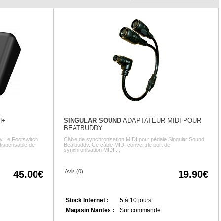
H+
SINGULAR SOUND
ADAPTATEUR MIDI POUR
BEATBUDDY
y Le Footswitch
Câble de synchronisation MIDI pour pédale Singular Sound
dispensable de
Beatbuddy. Ce câble MIDI converti le port de
synchronisation MIDI ...
Avis (0)
45.00
19.90
Stock Internet :
5 à 10 jours
Magasin Nantes :
Sur commande