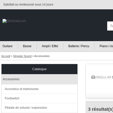
Satisfait ou remboursé sous 14 jours
Guitare
Basse
Ampli / Effet
Batterie / Percu
Piano / c
Accueil
>
Singular Sound
>
Accessoires
Catalogue
Accessoires
Accordeur et metronome
Footswitch
Pédale de volume / expression
3 résultat(s