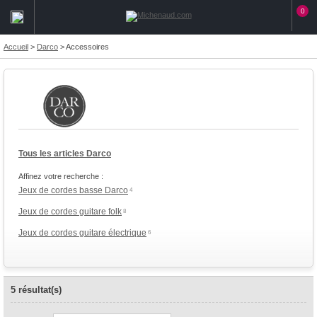
0
Accueil
>
Darco
>
Accessoires
Tous les articles Darco
Affinez votre recherche :
Jeux de cordes basse Darco
4
Jeux de cordes guitare folk
8
Jeux de cordes guitare électrique
6
5 résultat(s)