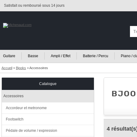
Satisfait ou remboursé sous 14 jours
Guitare
Basse
Ampli / Effet
Batterie / Percu
Piano / c
Accueil
>
Bjooks
>
Accessoires
Catalogue
Accessoires
Accordeur et metronome
Footswitch
4 résultat(s
Pédale de volume / expression