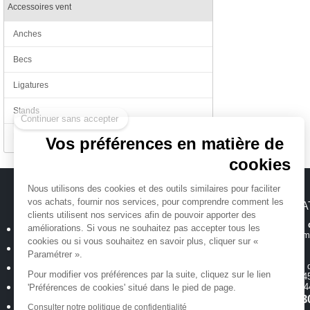
Accessoires vent
Anches
Becs
Ligatures
Continuer sans accepter
Stands
Divers
Vos préférences en matière de
cookies
Nous utilisons des cookies et des outils similaires pour faciliter
vos achats, fournir nos services, pour comprendre comment les
MICHENAUD.COM
INFORMA
clients utilisent nos services afin de pouvoir apporter des
Hotline et suiv
Qui sommes nous ?
améliorations. Si vous ne souhaitez pas accepter tous les
Toutes les inform
cookies ou si vous souhaitez en savoir plus, cliquer sur «
Plan du site
Paramétrer ».
Magasin
ouvert 
Mentions légales
Pour modifier vos préférences par la suite, cliquez sur le lien
de 10h00 à 12h45
Conditions générales de vente
18 allée Baco -
'Préférences de cookies' situé dans le pied de page.
T.
02 40 35 3
Politique de confidentialité
Consulter notre politique de confidentialité