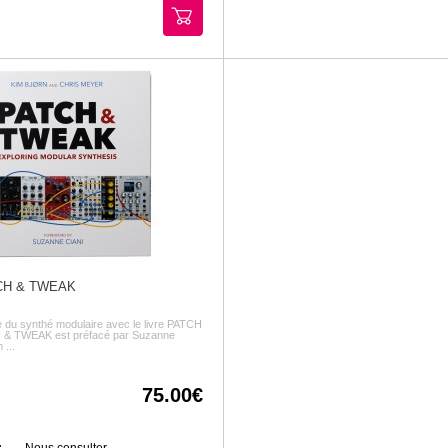
H & TWEAK
 du synthé modulaire avec le livre PATCH
& TWEAK est préfacé par Suzanne
 ...
75.00
:
Nous consulter