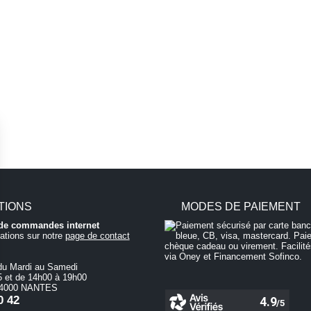
TIONS
MODES DE PAIEMENT
i de commandes internet
ations sur notre
page de contact
du Mardi au Samedi
 et de 14h00 à 19h00
 44000 NANTES
0 42