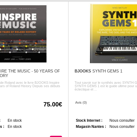
IRE THE MUSIC - 50 YEARS OF
BJOOKS
SYNTH GEMS 1
TORY
e de Roland avec le livre BJOOKS Inspire
Tout savoir sur le synthés avec SYNTH G
ars of Roland History Depuis ses débuts
SYNTH GEMS 1 est le guide ultime pour un
éclectique et ...
Avis (0)
75.00
:
En stock
Stock Internet :
Nous consulter
s :
En stock
Magasin Nantes :
Nous consulter