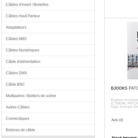
Câbles d'insert / Bretelles
Câbles Haut Parleur
Adaptateurs
Câbles MIDI
Câbles Numériques
Câble d'alimentation
Câbles DMX
Câble BNC
BJOOKS
PATC
Multipaires / Boitiers de scène
Explorez le monde
& TWEAK. PATCH 
Ciani, écrit par Kim
Autres Câbles
Connectiques
Avis (0)
Bobines de câble
Stock Internet 