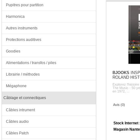
Pupitres pour partition
Harmonica
Autres instruments
Protections auditives
Goodies
Alimentations / transfos / piles
BJOOKS
INSP
Librairie / méthodes
ROLAND HIS
Explorez l'histoir
Mégaphone
The Music - 50 ye
en 1972, ...
Câblage et connectiques
Avis (0)
Câbles intrument
Câbles audio
Stock Internet 
Magasin Nante
Câbles Patch