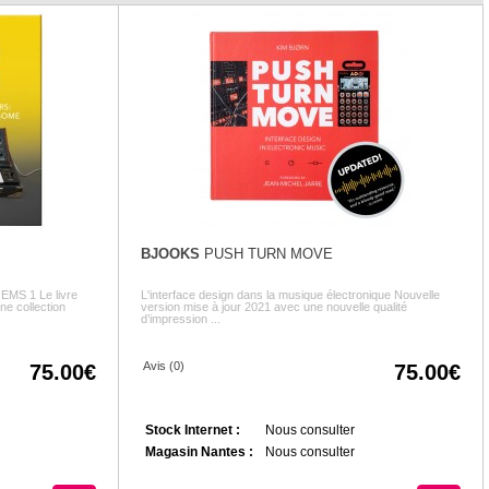
BJOOKS
PUSH TURN MOVE
EMS 1 Le livre
L'interface design dans la musique électronique Nouvelle
e collection
version mise à jour 2021 avec une nouvelle qualité
d’impression ...
Avis (0)
75.00
75.00
Stock Internet :
Nous consulter
Magasin Nantes :
Nous consulter