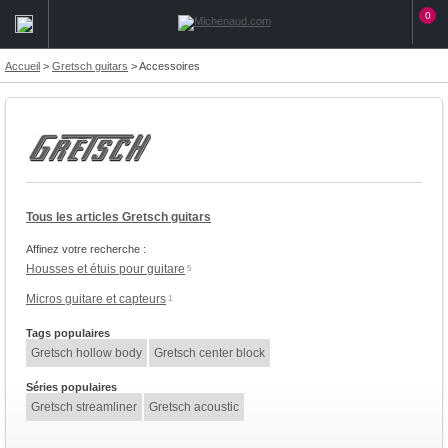
0
Accueil
>
Gretsch guitars
>
Accessoires
Tous les articles Gretsch guitars
Affinez votre recherche :
Housses et étuis pour guitare
5
Micros guitare et capteurs
1
Tags populaires
Gretsch hollow body
Gretsch center block
Séries populaires
Gretsch streamliner
Gretsch acoustic