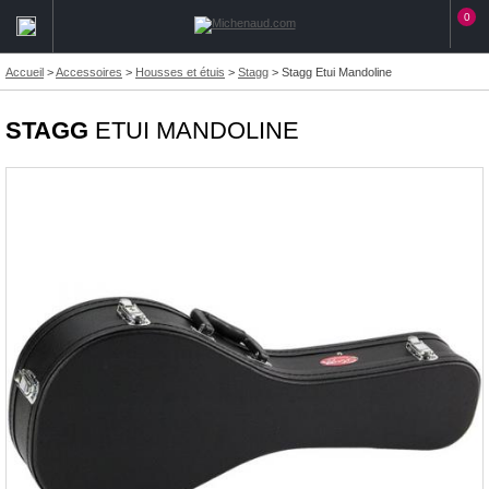
0
Accueil
>
Accessoires
>
Housses et étuis
>
Stagg
>
Stagg Etui Mandoline
STAGG
ETUI MANDOLINE