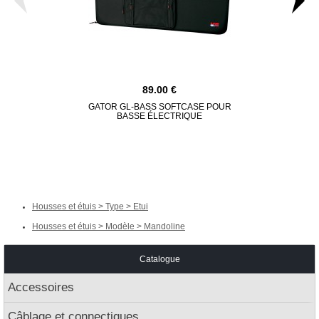
89.00
GATOR GL-BASS SOFTCASE POUR
GATOR GL-
BASSE ÉLECTRIQUE
GUITARE
Housses et étuis > Type > Etui
Housses et étuis > Modèle > Mandoline
Catalogue
Accessoires
Câblage et connectiques