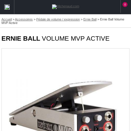
0
Accueil
>
Accessoires
>
Pédale de volume / expression
>
Ernie Ball
>
Ernie Ball Volume
MVP Active
ERNIE BALL
VOLUME MVP ACTIVE