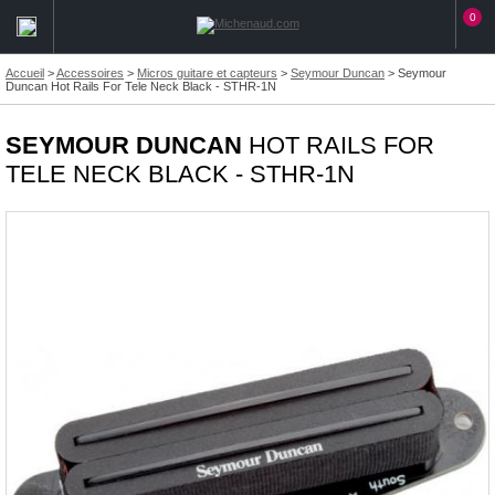
0
Accueil
>
Accessoires
>
Micros guitare et capteurs
>
Seymour Duncan
>
Seymour
Duncan Hot Rails For Tele Neck Black - STHR-1N
SEYMOUR DUNCAN
HOT RAILS FOR
TELE NECK BLACK - STHR-1N