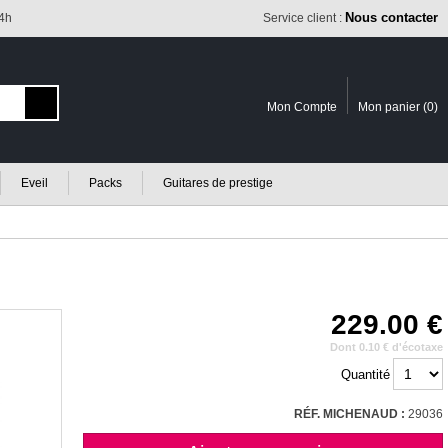
Nous contacter
24h
Service client :
Mon Compte
Mon panier (
0
)
Eveil
Packs
Guitares de prestige
229.00
Dont 0.10 € d'écotaxe
Quantité
RÉF. MICHENAUD :
29036