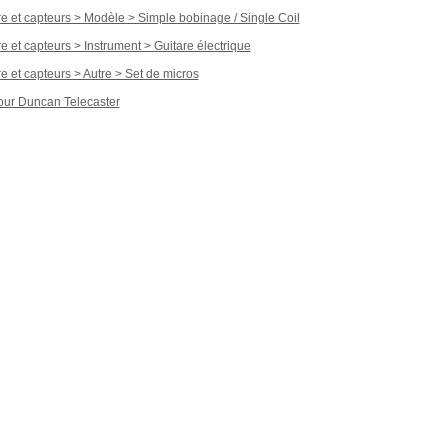
re et capteurs > Modèle > Simple bobinage / Single Coil
e et capteurs > Instrument > Guitare électrique
re et capteurs > Autre > Set de micros
ur Duncan Telecaster