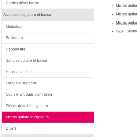
Cordes détail basse
Micros guita
Micros guitar
Accessoires guitare et basse
Micros guita
Mediators
Seymo
Tags :
Bottleneck
Capodastre
Sangles guitare et basse
Housses et étuis
Stands et supports
Outils et produits d'entretien
Pièces détachées guitare
Micros guitare et capteurs
Divers