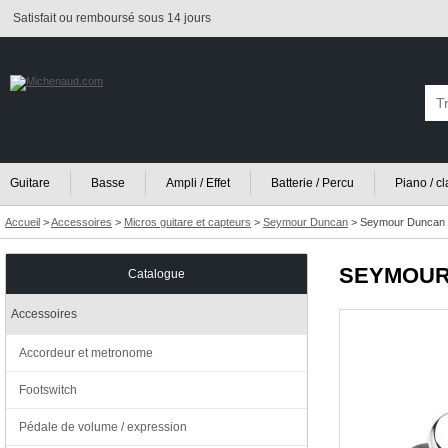
Satisfait ou remboursé sous 14 jours
Guitare
Basse
Ampli / Effet
Batterie / Percu
Piano / c
Accueil
>
Accessoires
>
Micros guitare et capteurs
>
Seymour Duncan
>
Seymour Duncan K
SEYMOUR
Catalogue
Accessoires
Accordeur et metronome
Footswitch
Pédale de volume / expression