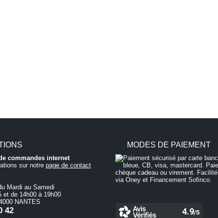
TIONS
MODES DE PAIEMENT
i de commandes internet
ations sur notre
page de contact
du Mardi au Samedi
 et de 14h00 à 19h00
 44000 NANTES
0 42