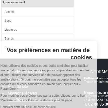
Accessoires vent
Anches
Becs
Ligatures
Continuer sans accepter
Stands
Divers
Vos préférences en matière de
cookies
Nous utilisons des cookies et des outils similaires pour faciliter
vos achats, fournir nos services, pour comprendre comment les
MICHENAUD.COM
INFORMA
clients utilisent nos services afin de pouvoir apporter des
Hotline et suiv
Qui sommes nous ?
améliorations. Si vous ne souhaitez pas accepter tous les
Toutes les inform
cookies ou si vous souhaitez en savoir plus, cliquer sur «
Plan du site
Paramétrer ».
Magasin
ouvert 
Mentions légales
Pour modifier vos préférences par la suite, cliquez sur le lien
de 10h00 à 12h45
Conditions générales de vente
18 allée Baco -
'Préférences de cookies' situé dans le pied de page.
T.
02 40 35 3
Politique de confidentialité
Consulter notre politique de confidentialité