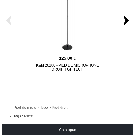
125.00
K&M 26200 - PIED DE MICROPHONE
RTX MDX/ER
DROIT HIGH TECH
EM
Pied de micro > Type > Pied droit
Micro
Tags :
Catalogue