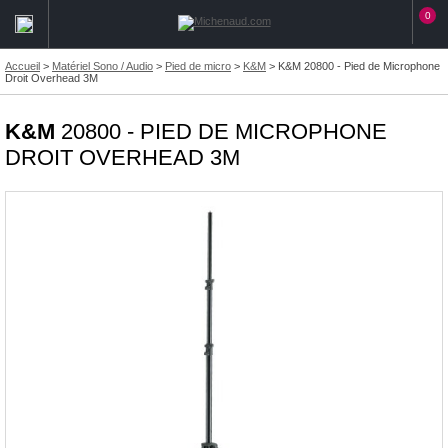
0
Accueil
>
Matériel Sono / Audio
>
Pied de micro
>
K&M
>
K&M 20800 - Pied de Microphone
Droit Overhead 3M
K&M
20800 - PIED DE MICROPHONE
DROIT OVERHEAD 3M