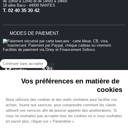
de 10h00 à 12h45 et de 14h00 à 19h00
18 allée Baco - 44000 NANTES
T.
02 40 35 30 42
MODES DE PAIEMENT
Continuer sans accepter
Vos préférences en matière de
cookies
REJOIGNEZ-NOUS
Nous utilisons des cookies et des outils similaires pour faciliter vos
achats, fournir nos services, pour comprendre comment les clients
utilisent nos services afin de pouvoir apporter des améliorations. Si
vous ne souhaitez pas accepter tous les cookies ou si vous souhaitez
en savoir plus, cliquer sur « Paramétrer ».
NEWSLETTER