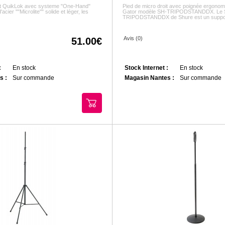
oit QuikLok avec systeme "One-Hand"
Pied de micro droit avec poignée ergono
'acier ""Microlite"" solide et léger, les
Gator modèle SH-TRIPODSTANDDX. Le 
TRIPODSTANDDX de Shure est un support
Avis (0)
51.00
:
En stock
Stock Internet :
En stock
s :
Sur commande
Magasin Nantes :
Sur commande