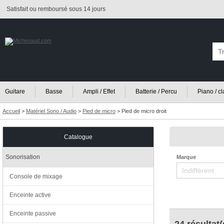
Satisfait ou remboursé sous 14 jours
Guitare
Basse
Ampli / Effet
Batterie / Percu
Piano / c
Accueil
>
Matériel Sono / Audio
>
Pied de micro
>
Pied de micro droit
Catalogue
Sonorisation
Marque
Console de mixage
Enceinte active
Enceinte passive