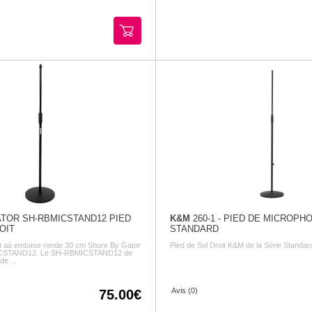
TOR SH-RBMICSTAND12 PIED
K&M
260-1 - PIED DE MICROPH
OIT
STANDARD
it aà embase ronde 30 cm Shure By Gator
Pied de Sol Droit K&M de la Série Standar
CSTAND12. Le SH-RBMICSTAND12 de
de ...
Avis (0)
75.00