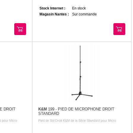
Stock Internet :
En stock
Magasin Nantes :
Sur commande
E DROIT
K&M
199 - PIED DE MICROPHONE DROIT
STANDARD
d pour Micro
Pied de Sol Droit K&M de la Série Standard pour Micro