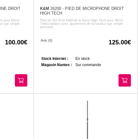
ONE DROIT
K&M
26200 - PIED DE MICROPHONE DROIT
HIGH TECH
ch pour Micro
Pied de Sol Droit K&M de la Série High-Tech pour Micro
ur par simple
Télescopique avec ajustement de la hauteur par simple
pression.
Avis (0)
100.00
125.00
Stock Internet :
En stock
Magasin Nantes :
Sur commande