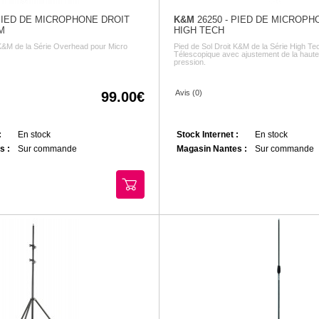
 PIED DE MICROPHONE DROIT
K&M
26250 - PIED DE MICROPH
M
HIGH TECH
 K&M de la Série Overhead pour Micro
Pied de Sol Droit K&M de la Série High Te
Télescopique avec ajustement de la haute
pression.
Avis (0)
99.00
:
En stock
Stock Internet :
En stock
s :
Sur commande
Magasin Nantes :
Sur commande