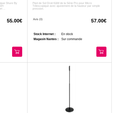
mique Shure By
Pied de Sol Droit K&M de la Série Pro pour Micro
SH-
Télescopique avec ajustement de la hauteur par simple
 ...
pression.
Avis (0)
55.00
57.00
Stock Internet :
En stock
Magasin Nantes :
Sur commande