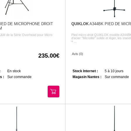
 PIED DE MICROPHONE DROIT
QUIKLOK
A344BK PIED DE MIC
M
 K&M de la Série Overhead pour Micro
Pied micro droit QUIKLOK modèle A344BK C
d'acier "Microlite" solide et léger, les stan
« ...
Avis (0)
235.00
:
En stock
Stock Internet :
5 à 10 jours
s :
Sur commande
Magasin Nantes :
Sur commande