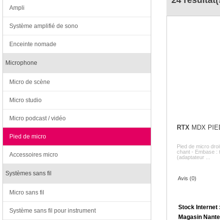
24 résultat(
Ampli
Système amplifié de sono
Enceinte nomade
Microphone
Micro de scène
Micro studio
Micro podcast / vidéo
RTX
MDX PIED
Pied de micro
Pied de micro droi
chant - Embase : t
Accessoires micro
(adaptateur ...
Systèmes sans fil
Avis (0)
Micro sans fil
Stock Internet 
Système sans fil pour instrument
Magasin Nante