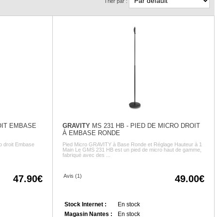
Trier par :
OIT EMBASE
GRAVITY
MS 231 HB - PIED DE MICRO DROIT
À EMBASE RONDE
 droit Embase
Pied Micro GRAVITY à Base Ronde et Réglage Hauteur à 1
Main Le GMS 231 HB est un pied de micro haut de gamme,
fabriqué avec des ...
Avis (1)
47.90
49.00
Stock Internet :
En stock
Magasin Nantes :
En stock