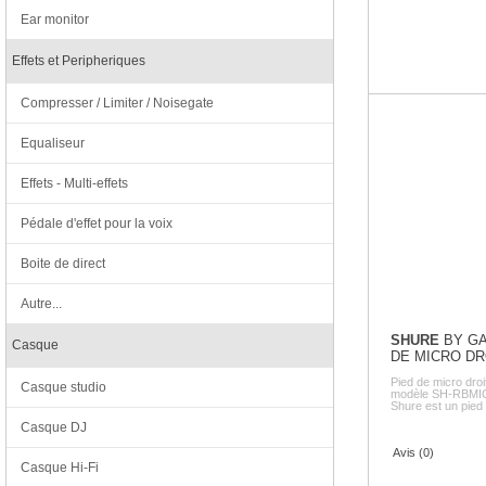
Ear monitor
Effets et Peripheriques
Compresser / Limiter / Noisegate
Equaliseur
Effets - Multi-effets
Pédale d'effet pour la voix
Boite de direct
Autre...
SHURE
BY GA
Casque
DE MICRO DR
Pied de micro dro
Casque studio
modèle SH-RBMI
Shure est un pied 
Casque DJ
Avis (0)
Casque Hi-Fi