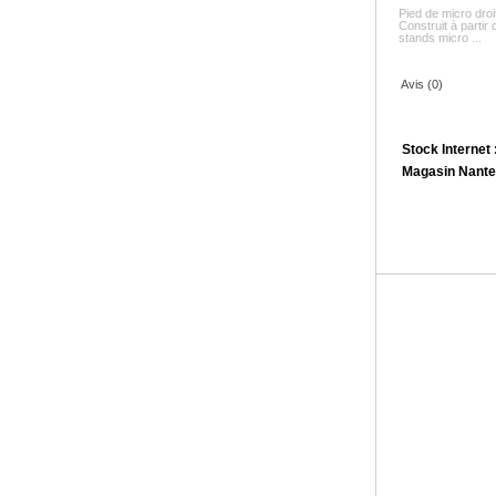
Pied de micro dr
Construit à partir d
stands micro ...
Avis (0)
Stock Internet 
Magasin Nante