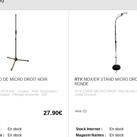
s)
 DE MICRO DROIT NOIR
RTX
MDX/ER STAND MICRO DR
RONDE
t RTX noir - Couleur : Noir- Destination :
RTX STAND MICRO DROIT Pied de micro
répied - Filetage extrémité : 5/8"
ronde Chromé
Avis (2)
27.90
:
En stock
Stock Internet :
En stock
s :
En stock
Magasin Nantes :
En stock