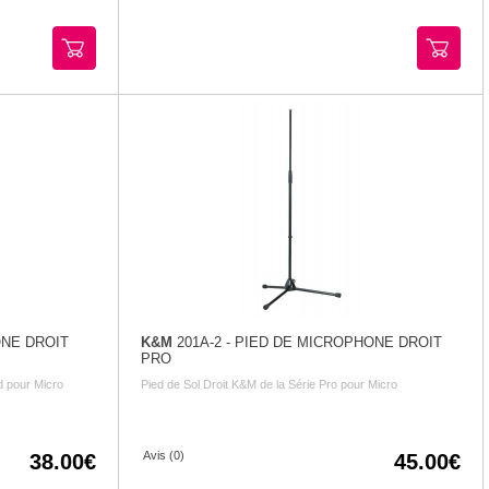
ONE DROIT
K&M
201A-2 - PIED DE MICROPHONE DROIT
PRO
d pour Micro
Pied de Sol Droit K&M de la Série Pro pour Micro
Avis (0)
38.00
45.00