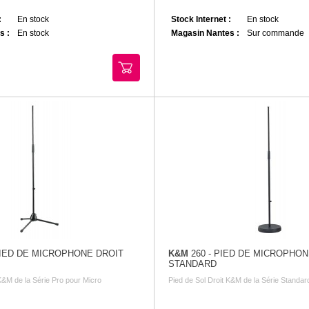
:
En stock
Stock Internet :
En stock
s :
En stock
Magasin Nantes :
Sur commande
PIED DE MICROPHONE DROIT
K&M
260 - PIED DE MICROPHON
STANDARD
K&M de la Série Pro pour Micro
Pied de Sol Droit K&M de la Série Standar