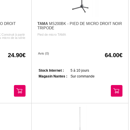
RO DROIT
TAMA
MS200BK - PIED DE MICRO DROIT NOIR
TRIPODE
onstruit à partir
Pied de micro TAMA
ds micro de la série
Avis (0)
24.90
64.00
Stock Internet :
5 à 10 jours
Magasin Nantes :
Sur commande