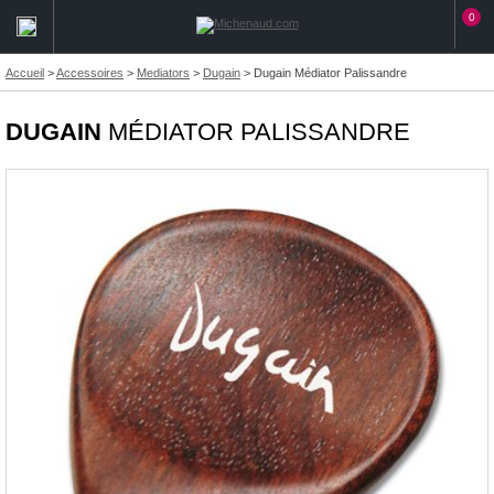
0
Accueil
>
Accessoires
>
Mediators
>
Dugain
>
Dugain Médiator Palissandre
DUGAIN
MÉDIATOR PALISSANDRE