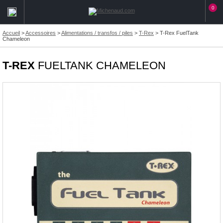
0
Accueil
>
Accessoires
>
Alimentations / transfos / piles
>
T-Rex
>
T-Rex FuelTank
Chameleon
T-REX
FUELTANK CHAMELEON