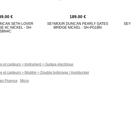
89.00
189.00
NCAN SETH LOVER
SEYMOUR DUNCAN PEARLY GATES
SEY
E 4C NICKEL - SH-
BRIDGE NICKEL - SH-PG1BN
5BN4C
e et capteurs > Instrument > Guitare électrique
re et capteurs > Modèle > Double bobinage / Humbucker
an Fluence
Micro
.