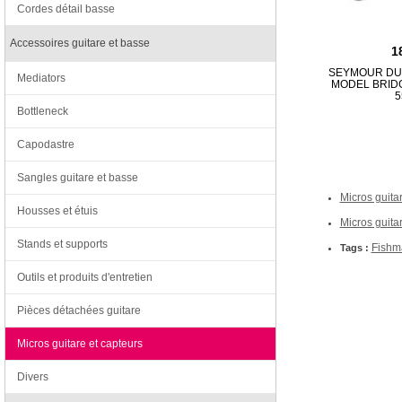
Cordes détail basse
Accessoires guitare et basse
1
SEYMOUR DU
Mediators
MODEL BRIDG
5
Bottleneck
Capodastre
Sangles guitare et basse
Micros guitar
Housses et étuis
Micros guita
Stands et supports
Fishm
Tags :
Outils et produits d'entretien
Pièces détachées guitare
Micros guitare et capteurs
Divers