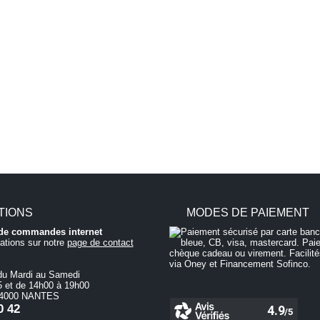
TIONS
MODES DE PAIEMENT
i de commandes internet
ations sur notre
page de contact
du Mardi au Samedi
 et de 14h00 à 19h00
 44000 NANTES
0 42