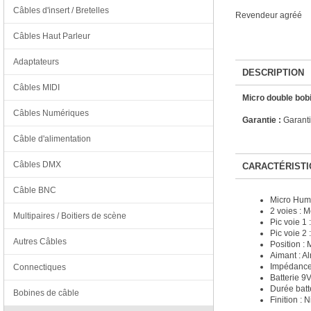
Câbles d'insert / Bretelles
Revendeur agréé
Câbles Haut Parleur
Adaptateurs
DESCRIPTION
Câbles MIDI
Micro double bob
Câbles Numériques
Garantie :
Garanti
Câble d'alimentation
Câbles DMX
CARACTÉRISTI
Câble BNC
Micro Hum
2 voies : M
Multipaires / Boitiers de scène
Pic voie 1
Pic voie 2 
Autres Câbles
Position :
Aimant : Al
Impédance 
Connectiques
Batterie 9
Durée batt
Bobines de câble
Finition : N