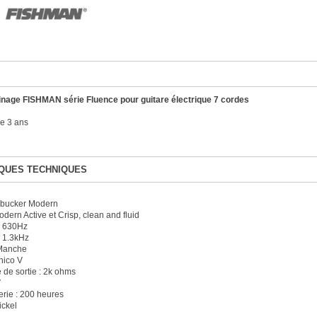
inage FISHMAN série Fluence pour guitare électrique 7 cordes
e 3 ans
QUES TECHNIQUES
bucker Modern
odern Active et Crisp, clean and fluid
 : 630Hz
: 1.3kHz
 Manche
nico V
de sortie : 2k ohms
V
erie : 200 heures
ickel