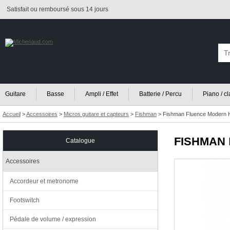
Satisfait ou remboursé sous 14 jours
Guitare
Basse
Ampli / Effet
Batterie / Percu
Piano / c
Accueil
>
Accessoires
>
Micros guitare et capteurs
>
Fishman
>
Fishman Fluence Modern H
FISHMAN
Catalogue
Accessoires
Accordeur et metronome
Footswitch
Pédale de volume / expression