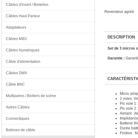
Câbles d'insert / Bretelles
Revendeur agréé
Câbles Haut Parleur
Adaptateurs
DESCRIPTION
Câbles MIDI
Set de 3 micros 
Câbles Numériques
Garantie :
Garanti
Câble d'alimentation
Câbles DMX
CARACTÉRISTI
Câble BNC
Micro simp
Multipaires / Boitiers de scène
2 voies: V
Pic voie 1 
Autres Câbles
Pic voie 2 
Aimant : Al
Impédance 
Connectiques
Batterie 9
Durée batt
Bobines de câble
Finition : N