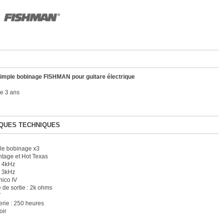
simple bobinage FISHMAN pour guitare électrique
e 3 ans
QUES TECHNIQUES
le bobinage x3
intage et Hot Texas
: 4kHz
: 3kHz
nico IV
de sortie : 2k ohms
V
erie : 250 heures
oir