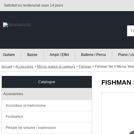
Satisfait ou remboursé sous 14 jours
Guitare
Basse
Ampli / Effet
Batterie / Percu
Piano / c
Accueil
>
Accessoires
>
Micros guitare et capteurs
>
Fishman
>
Fishman Set 3 Micros Simp
FISHMAN
Catalogue
Accessoires
Accordeur et metronome
Footswitch
Pédale de volume / expression