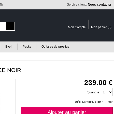
Nous contacter
24h
Service client :
Mon Compte
Mon panier (
0
)
Eveil
Packs
Guitares de prestige
CE NOIR
239.00
Quantité
RÉF. MICHENAUD :
36702