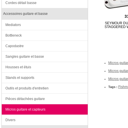
Cordes détail basse
Accessoires guitare et basse
3
SEYMOUR DU
Mediators
STAGGERED W
Bottleneck
Capodastre
Sangles guitare et basse
Micros guita
Housses et étuis
Micros guitar
Stands et supports
Micros guita
Fishm
Tags :
Outils et produits d'entretien
Pièces détachées guitare
Micros guitare et capteurs
Divers