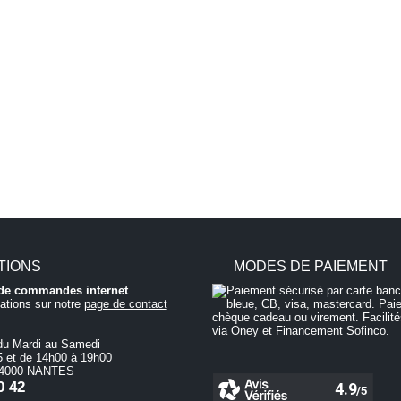
TIONS
MODES DE PAIEMENT
i de commandes internet
ations sur notre
page de contact
du Mardi au Samedi
 et de 14h00 à 19h00
 44000 NANTES
0 42