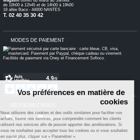
Magasin
ouvert du Mardi au Samedi
de 10h00 à 12h45 et de 14h00 à 19h00
18 allée Baco - 44000 NANTES
T.
02 40 35 30 42
MODES DE PAIEMENT
Continuer sans accepter
Vos préférences en matière de
cookies
REJOIGNEZ-NOUS
Nous utilisons des cookies et des outils similaires pour faciliter vos
achats, fournir nos services, pour comprendre comment les clients
utilisent nos services afin de pouvoir apporter des améliorations. Si
vous ne souhaitez pas accepter tous les cookies ou si vous souhaitez
en savoir plus, cliquer sur « Paramétrer ».
NEWSLETTER