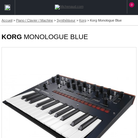
0
Accueil
>
Piano / Clavier / Machine
>
Synthétiseur
>
Korg
>
Korg Monologue Blue
KORG
MONOLOGUE BLUE