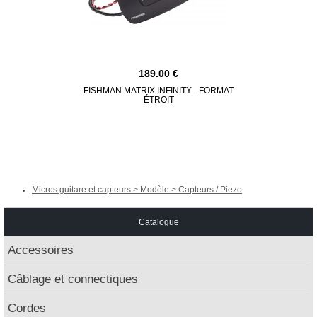
189.00
FISHMAN MATRIX INFINITY - FORMAT
FISHMAN 
ÉTROIT
CO
Micros guitare et capteurs > Modèle > Capteurs / Piezo
Catalogue
Accessoires
Câblage et connectiques
Cordes