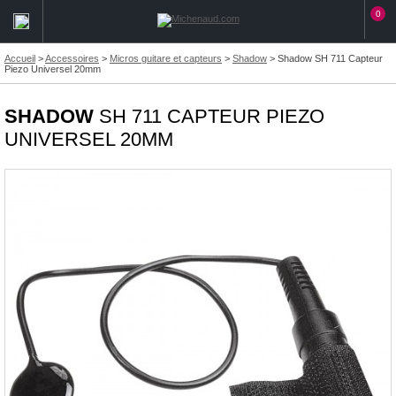
0
Accueil
>
Accessoires
>
Micros guitare et capteurs
>
Shadow
>
Shadow SH 711 Capteur
Piezo Universel 20mm
SHADOW
SH 711 CAPTEUR PIEZO
UNIVERSEL 20MM