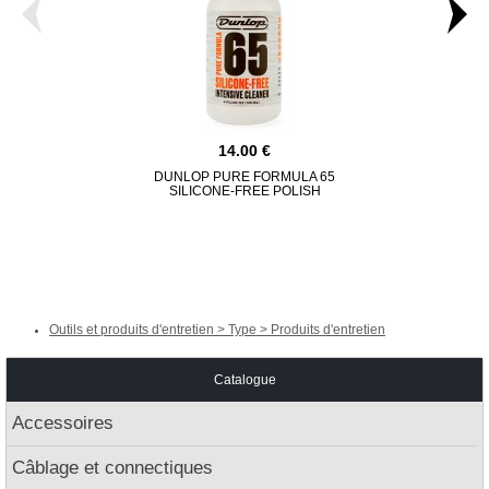
14.00
DUNLOP PURE FORMULA 65
MUSICNOMAD
SILICONE-FREE POLISH
O
Outils et produits d'entretien > Type > Produits d'entretien
Catalogue
Accessoires
Câblage et connectiques