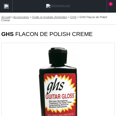
0
Accueil
>
Accessoires
>
Outils et produits d'entretien
>
GHS
>
GHS Flacon de Polish
Creme
GHS
FLACON DE POLISH CREME