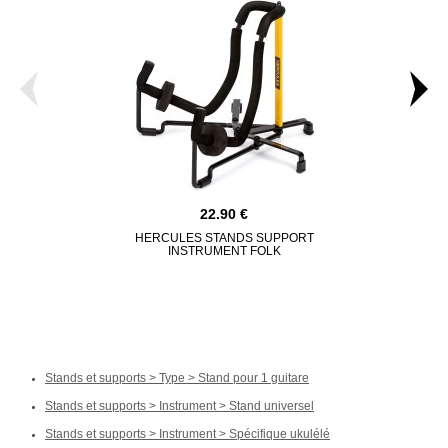
22.90
HERCULES STANDS SUPPORT
HERCULES S
INSTRUMENT FOLK
ST
Stands et supports > Type > Stand pour 1 guitare
Stands et supports > Instrument > Stand universel
Stands et supports > Instrument > Spécifique ukulélé