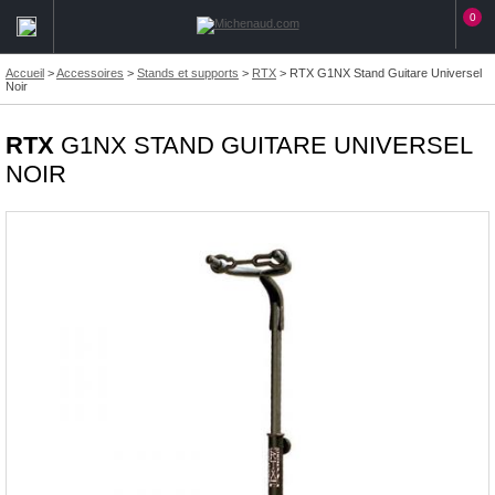
0
Accueil
>
Accessoires
>
Stands et supports
>
RTX
>
RTX G1NX Stand Guitare Universel
Noir
RTX
G1NX STAND GUITARE UNIVERSEL
NOIR