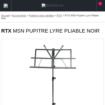
0
Accueil
>
Accessoires
>
Pupitres pour partition
>
RTX
>
RTX MSN Pupitre Lyre Pliable
Noir
RTX
MSN PUPITRE LYRE PLIABLE NOIR