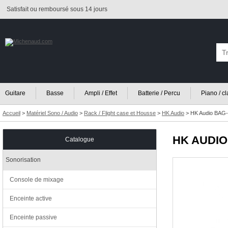
Satisfait ou remboursé sous 14 jours
Guitare
Basse
Ampli / Effet
Batterie / Percu
Piano / c
Accueil
>
Matériel Sono / Audio
>
Rack / Flight case et Housse
>
HK Audio
>
HK Audio BAG-
HK AUDIO
Catalogue
Sonorisation
Console de mixage
Enceinte active
Enceinte passive