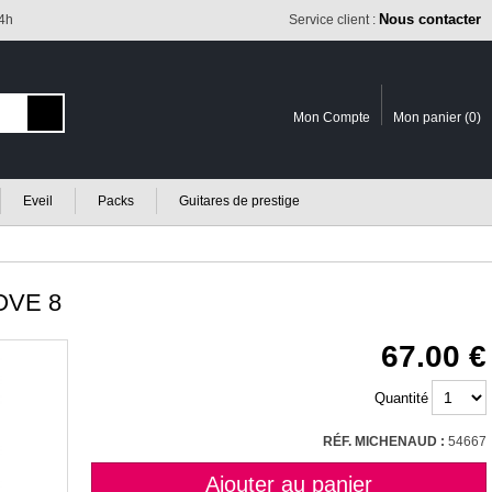
Nous contacter
24h
Service client :
Mon Compte
Mon panier (
0
)
Eveil
Packs
Guitares de prestige
VE 8
67.00
Quantité
RÉF. MICHENAUD :
54667