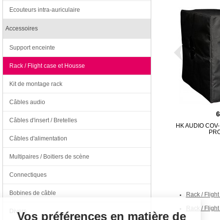
Ecouteurs intra-auriculaire
Accessoires
Support enceinte
Rack / Flight case et Housse
Kit de montage rack
Câbles audio
Câbles d'insert / Bretelles
HK AUDIO COV
PRO
Câbles d'alimentation
Multipaires / Boitiers de scène
Connectiques
Continuer sans accepter
Bobines de câble
Rack / Fligh
Rack / Fligh
Divers
Vos préférences en matière de