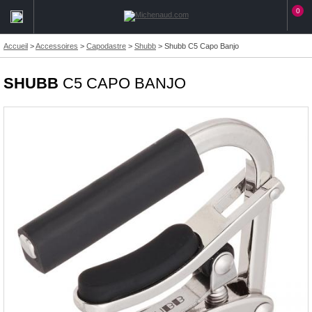
0
Accueil
>
Accessoires
>
Capodastre
>
Shubb
>
Shubb C5 Capo Banjo
SHUBB
C5 CAPO BANJO