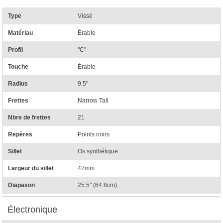
Type
Vissé
Matériau
Érable
Profil
"C"
Touche
Érable
Radius
9.5"
Frettes
Narrow Tall
Nbre de frettes
21
Repères
Points noirs
Sillet
Os synthétique
Largeur du sillet
42mm
Diapason
25.5" (64.8cm)
Électronique