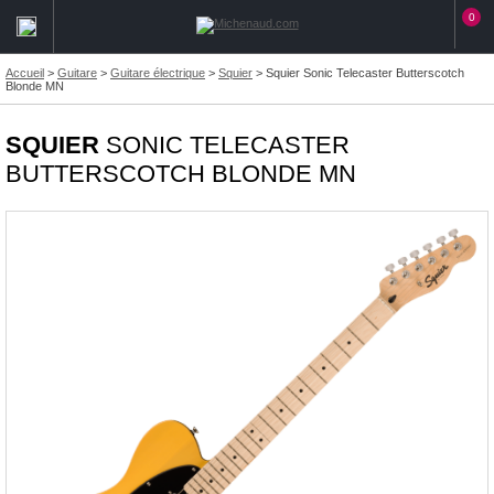
0
Accueil
>
Guitare
>
Guitare électrique
>
Squier
>
Squier Sonic Telecaster Butterscotch
Blonde MN
SQUIER
SONIC TELECASTER
BUTTERSCOTCH BLONDE MN