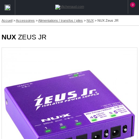
0
Accueil
>
Accessoires
>
Alimentations / transfos / piles
>
NUX
>
NUX Zeus JR
NUX
ZEUS JR