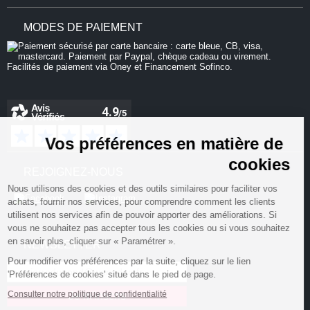
MODES DE PAIEMENT
Continuer sans accepter
Vos préférences en matière de
cookies
REJOIGNEZ-NOUS
Nous utilisons des cookies et des outils similaires pour faciliter vos
achats, fournir nos services, pour comprendre comment les clients
utilisent nos services afin de pouvoir apporter des améliorations. Si
vous ne souhaitez pas accepter tous les cookies ou si vous souhaitez
en savoir plus, cliquer sur « Paramétrer ».
NEWSLETTER
Pour modifier vos préférences par la suite, cliquez sur le lien
'Préférences de cookies' situé dans le pied de page.
Consulter notre politique de confidentialité