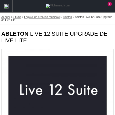
0
Accueil
>
Studio
>
Logiciel de création musicale
>
Ableton
>
Ableton Live 12 Suite Upgrade
de Live Lite
ABLETON
LIVE 12 SUITE UPGRADE DE
LIVE LITE