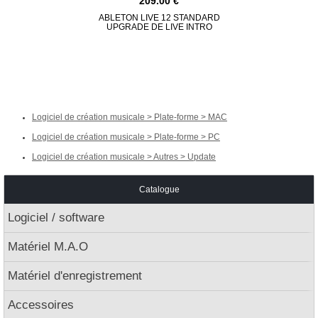
209.00
ABLETON LIVE 12 STANDARD
ABLETON LI
UPGRADE DE LIVE INTRO
DE L
Logiciel de création musicale > Plate-forme > MAC
Logiciel de création musicale > Plate-forme > PC
Logiciel de création musicale > Autres > Update
Catalogue
Logiciel / software
Matériel M.A.O
Matériel d'enregistrement
Accessoires