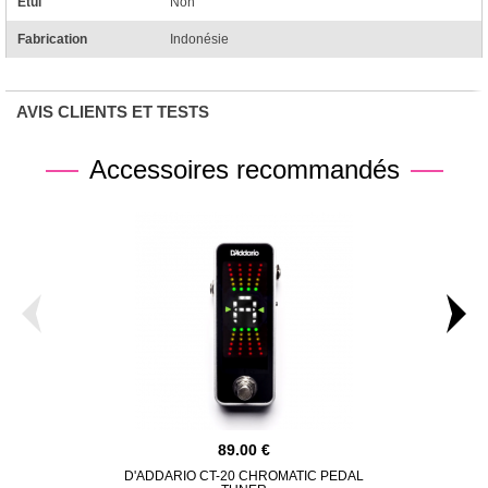
Étui
Non
Fabrication
Indonésie
AVIS CLIENTS ET TESTS
Accessoires recommandés
89.00
D'ADDARIO CT-20 CHROMATIC PEDAL
GATOR ETU