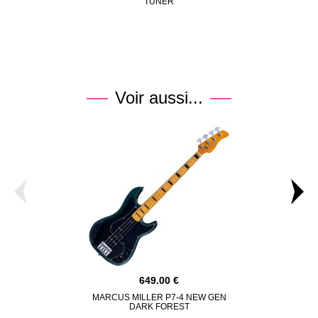
TUNER
Voir aussi...
649.00
MARCUS MILLER P7-4 NEW GEN
MARCUS MI
DARK FOREST
DA