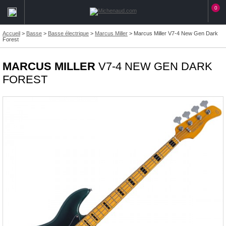
0
Accueil
>
Basse
>
Basse électrique
>
Marcus Miller
>
Marcus Miller V7-4 New Gen Dark
Forest
MARCUS MILLER
V7-4 NEW GEN DARK
FOREST