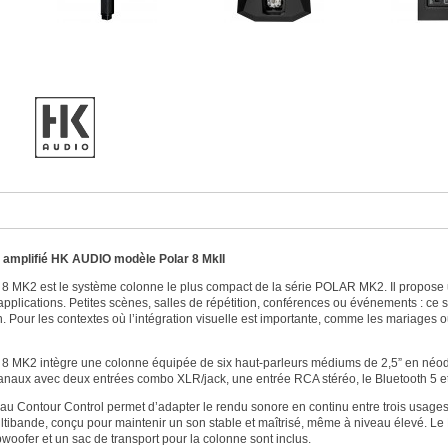
amplifié HK AUDIO modèle Polar 8 MkII
 MK2 est le système colonne le plus compact de la série POLAR MK2. Il propose u
applications. Petites scènes, salles de répétition, conférences ou événements : ce sy
ion. Pour les contextes où l’intégration visuelle est importante, comme les maria
 MK2 intègre une colonne équipée de six haut-parleurs médiums de 2,5” en néody
anaux avec deux entrées combo XLR/jack, une entrée RCA stéréo, le Bluetooth 5 e
u Contour Control permet d’adapter le rendu sonore en continu entre trois usage
ultibande, conçu pour maintenir un son stable et maîtrisé, même à niveau élevé. L
woofer et un sac de transport pour la colonne sont inclus.