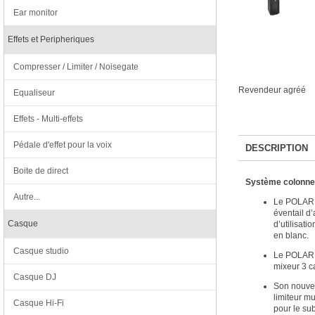
Ear monitor
Effets et Peripheriques
Compresser / Limiter / Noisegate
Revendeur agréé
Equaliseur
Effets - Multi-effets
Pédale d'effet pour la voix
DESCRIPTION
Boite de direct
Système colonne 
Autre...
Le POLAR 8
éventail d’
Casque
d’utilisat
en blanc.
Casque studio
Le POLAR 8
mixeur 3 c
Casque DJ
Son nouvea
limiteur m
Casque Hi-Fi
pour le sub