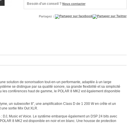
Besoin d'un conseil ?
Nous contacter
Partagez :
ne solution de sonorisation tout-en-un performante, adaptée à un large
stème se distingue par sa qualité sonore, sa grande flexibilité et sa simplicité
ges ou les conférences haut de gamme, le POLAR 8 MK2 est également disponible
me, un subwoofer 8”, une amplification Class D de 1 200 W en crête et un
t une sortie Mix Out XLR.
s : DJ, Music et Voice. Le système embarque également un DSP 24 bits avec
e POLAR 8 MK2 est disponible en noir et en blanc. Une housse de protection