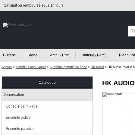
Satisfait ou remboursé sous 14 jours
Guitare
Basse
Ampli / Effet
Batterie / Percu
Piano / c
Accueil
>
Matériel Sono / Audio
>
Système amplifié de sono
>
HK Audio
>
HK Audio Polar 8 M
HK AUDIO
Catalogue
Sonorisation
Console de mixage
Enceinte active
Enceinte passive