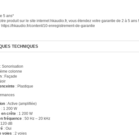
e 5 ans*
tre produit sur le site internet hkaudio.fr, vous étendez votre garantie de 2 à 5 ans !
r https://hkaudio.fr/content/10-enregistrement-de-garantie
QUES TECHNIQUES
: Sonorisation
tème colonne
n
: Façade
Noir
enceinte
: Plastique
ormances
ion
: Active (amplifiée)
e
: 1 200 W
 en crête
: 1 200 W
n fréquence
: 50 Hz – 20 kHz
 120 dB
ré
: Oui
 voies
: 2 voies