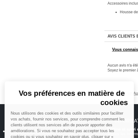
Accessoires inclu
Housse de 
AVIS CLIENTS 
Vous connaiss
Aucun avis n'a ét
Soyez le premier à
Continuer sans accepter
Vos préférences en matière de
HK Au
Tags :
cookies
Nous utilisons des cookies et des outils similaires pour faciliter
vos achats, fournir nos services, pour comprendre comment les
MICHENAUD.COM
INFORMA
clients utilisent nos services afin de pouvoir apporter des
Hotline et suiv
Qui sommes nous ?
améliorations. Si vous ne souhaitez pas accepter tous les
Toutes les inform
cookies ou si vous souhaitez en savoir plus, cliquer sur «