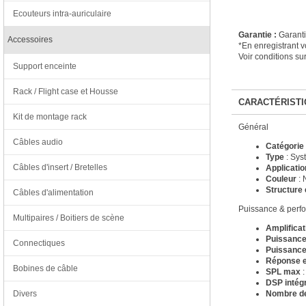
Ecouteurs intra-auriculaire
Garantie :
Garanti
Accessoires
*En enregistrant vo
Voir conditions su
Support enceinte
Rack / Flight case et Housse
CARACTÉRISTI
Kit de montage rack
Général
Câbles audio
Catégorie
Type
: Sys
Câbles d'insert / Bretelles
Applicatio
Couleur
: 
Structure 
Câbles d'alimentation
Puissance & perf
Multipaires / Boitiers de scène
Amplificat
Puissanc
Connectiques
Puissance
Réponse e
Bobines de câble
SPL max
:
DSP intég
Divers
Nombre de