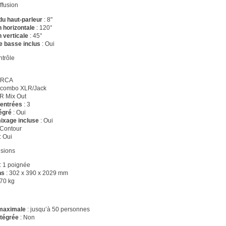
ffusion
du haut-parleur
: 8"
 horizontale
: 120°
 verticale
: 45°
e basse inclus
: Oui
trôle
 RCA
 combo XLR/Jack
R Mix Out
entrées
: 3
égré
: Oui
ixage incluse
: Oui
 Contour
: Oui
nsions
: 1 poignée
ns
: 302 x 390 x 2029 mm
,70 kg
maximale
: jusqu’à 50 personnes
ntégrée
: Non