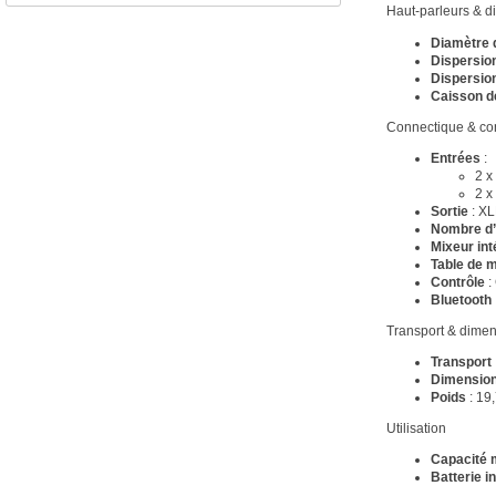
Haut-parleurs & di
Diamètre 
Dispersion
Dispersion
Caisson d
Connectique & con
Entrées
:
2 x
2 x
Sortie
: XL
Nombre d’
Mixeur int
Table de m
Contrôle
:
Bluetooth
Transport & dime
Transport
Dimensio
Poids
: 19
Utilisation
Capacité 
Batterie i