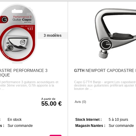
3 modèles
STRE PERFORMANCE 3
G7TH
NEWPORT CAPODASTRE 
RIQUE
performance 3 guitares acoustiques et
Capo G7TH Banjo - argent Les capodastr
cette 3ème version, G7th apporte à la
destinés aux guitaristes préférant ajuster 
...
bouton de ...
A partir de
Avis (0)
55.00
:
En stock
Stock Internet :
5 à 10 jours
s :
Sur commande
Magasin Nantes :
Sur commande