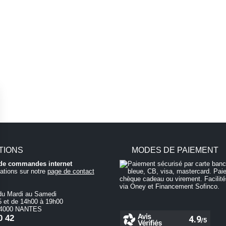
TIONS
MODES DE PAIEMENT
i de commandes internet
ations sur notre
page de contact
du Mardi au Samedi
 et de 14h00 à 19h00
 44000 NANTES
0 42