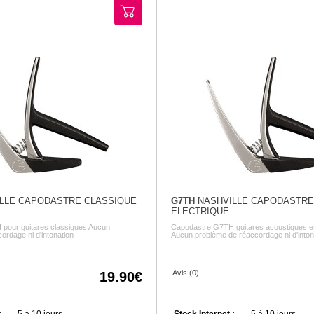
LLE CAPODASTRE CLASSIQUE
G7TH
NASHVILLE CAPODASTRE
ELECTRIQUE
pour guitares classiques Aucun
Capodastre G7TH guitares acoustiques et
ordage ni d'intonation
Aucun problème de réaccordage ni d'inton
Avis (0)
19.90
:
5 à 10 jours
Stock Internet :
5 à 10 jours