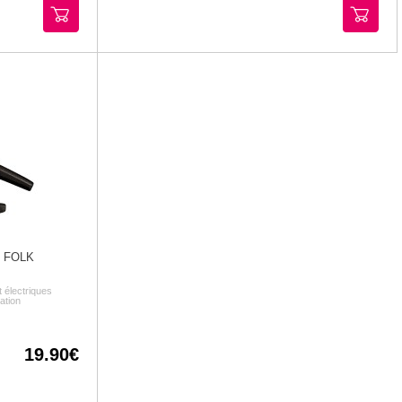
 FOLK
 électriques
ation
19.90