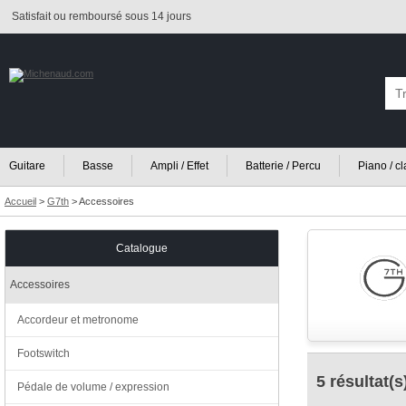
Satisfait ou remboursé sous 14 jours
Guitare
Basse
Ampli / Effet
Batterie / Percu
Piano / c
Accueil
>
G7th
>
Accessoires
Catalogue
Accessoires
Accordeur et metronome
Footswitch
5 résultat(s
Pédale de volume / expression