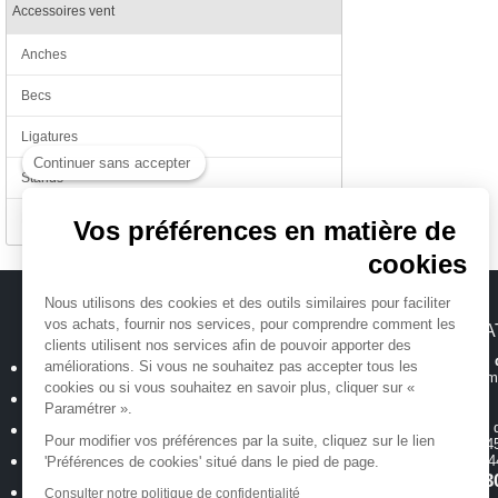
Accessoires vent
Anches
Becs
Ligatures
Continuer sans accepter
Stands
Divers
Vos préférences en matière de
cookies
Nous utilisons des cookies et des outils similaires pour faciliter
vos achats, fournir nos services, pour comprendre comment les
MICHENAUD.COM
INFORMA
clients utilisent nos services afin de pouvoir apporter des
Hotline et suiv
Qui sommes nous ?
améliorations. Si vous ne souhaitez pas accepter tous les
Toutes les inform
cookies ou si vous souhaitez en savoir plus, cliquer sur «
Plan du site
Paramétrer ».
Magasin
ouvert 
Mentions légales
Pour modifier vos préférences par la suite, cliquez sur le lien
de 10h00 à 12h45
Conditions générales de vente
18 allée Baco -
'Préférences de cookies' situé dans le pied de page.
T.
02 40 35 3
Politique de confidentialité
Consulter notre politique de confidentialité