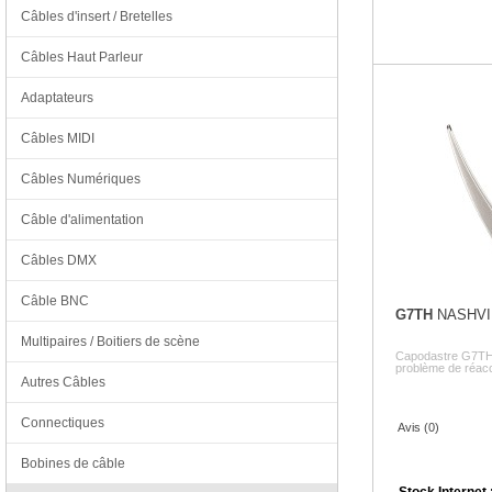
Câbles d'insert / Bretelles
Câbles Haut Parleur
Adaptateurs
Câbles MIDI
Câbles Numériques
Câble d'alimentation
Câbles DMX
Câble BNC
G7TH
NASHVI
Multipaires / Boitiers de scène
Capodastre G7TH 
problème de réacc
Autres Câbles
Connectiques
Avis (0)
Bobines de câble
Stock Internet 