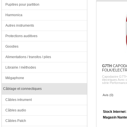
Pupitres pour partition
Harmonica
Autres instruments
Protections auditives
Goodies
Alimentations / transfos / piles
G7TH
CAPODA
Librairie / méthodes
FOLK/ELECT
Capodastre G7TH 
Mégaphone
électriques Avec 
série Performance 
Câblage et connectiques
Avis (0)
Câbles intrument
Câbles audio
Stock Internet 
Magasin Nante
Câbles Patch