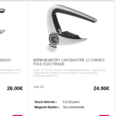
BANJO
G7TH
NEWPORT CAPODASTRE 12 CORDES
FOLK ELECTRIQUE
es Newport sont
Capo G7TH 12 cordes acoustique/électrique - argent Les
la tension via un
capodastres Newport sont destinés aux guitaristes
préférant ajuster la ...
Avis (0)
26.00
24.90
Stock Internet :
5 à 10 jours
Magasin Nantes :
Sur commande