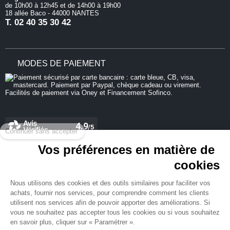
de 10h00 à 12h45 et de 14h00 à 19h00
18 allée Baco - 44000 NANTES
T.
02 40 35 30 42
MODES DE PAIEMENT
Continuer sans accepter
Vos préférences en matière de
cookies
REJOIGNEZ-NOUS
Nous utilisons des cookies et des outils similaires pour faciliter vos
achats, fournir nos services, pour comprendre comment les clients
utilisent nos services afin de pouvoir apporter des améliorations. Si
vous ne souhaitez pas accepter tous les cookies ou si vous souhaitez
en savoir plus, cliquer sur « Paramétrer ».
NEWSLETTER