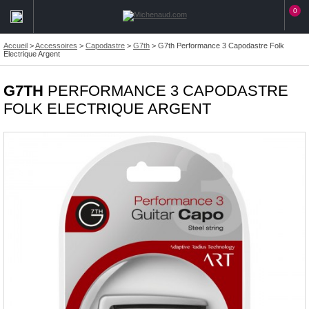
0
Accueil
>
Accessoires
>
Capodastre
>
G7th
>
G7th Performance 3 Capodastre Folk
Electrique Argent
G7TH
PERFORMANCE 3 CAPODASTRE
FOLK ELECTRIQUE ARGENT