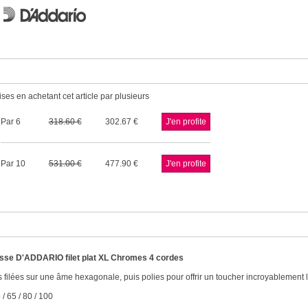
ses en achetant cet article par plusieurs
Par 6
318.60
302.67
Par 10
531.00
477.90
sse D'ADDARIO filet plat XL Chromes
4 cordes
filées sur une âme hexagonale, puis polies pour offrir un toucher incroyablement li
 / 65 / 80 / 100