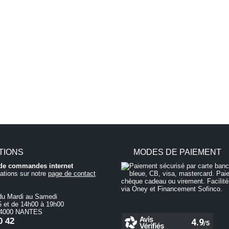
TIONS
MODES DE PAIEMENT
i de commandes internet
ations sur notre
page de contact
du Mardi au Samedi
 et de 14h00 à 19h00
 44000 NANTES
0 42