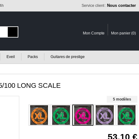
Nous contacter
24h
Service client :
Mon Compte
Mon panier (
0
)
Eveil
Packs
Guitares de prestige
/100 LONG SCALE
5 modèles
53.10