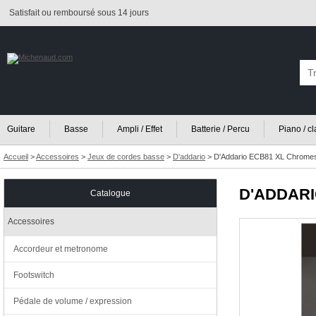
Satisfait ou remboursé sous 14 jours
Guitare
Basse
Ampli / Effet
Batterie / Percu
Piano / c
Accueil
>
Accessoires
>
Jeux de cordes basse
>
D'addario
>
D'Addario ECB81 XL Chromes 
D'ADDAR
Catalogue
Accessoires
Accordeur et metronome
Footswitch
Pédale de volume / expression