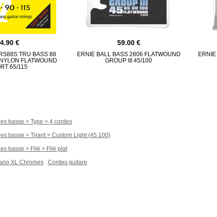
54.90
59.00
S88S TRU BASS 88
ERNIE BALL BASS 2806 FLATWOUND
ERNIE
 NYLON FLATWOUND
GROUP III 45/100
RT 65/115
es basse > Type > 4 cordes
es basse > Tirant > Custom Light (45.100)
s basse > Filé > Filé plat
ario XL Chromes
Cordes guitare
.