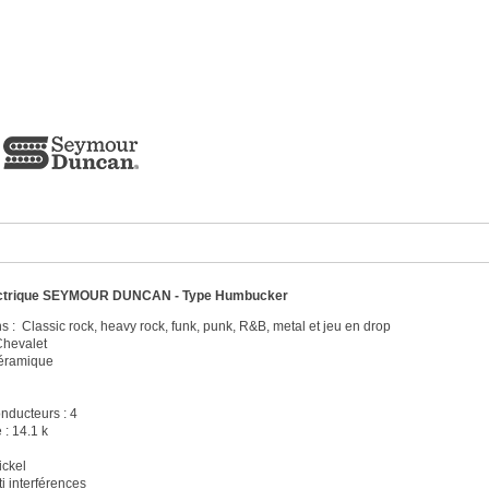
lectrique SEYMOUR DUNCAN - Type Humbucker
s : Classic rock, heavy rock, funk, punk, R&B, metal et jeu en drop
Chevalet
Céramique
ducteurs : 4
 : 14.1 k
ickel
ti interférences