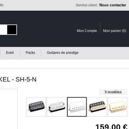
Nous contacter
24h
Service client :
Mon Compte
Mon panier (
0
)
Eveil
Packs
Guitares de prestige
L - SH-5-N
5 modèles
159.00