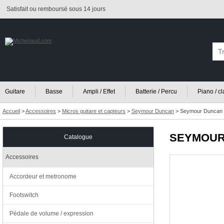
Satisfait ou remboursé sous 14 jours
Guitare
Basse
Ampli / Effet
Batterie / Percu
Piano / c
Accueil
>
Accessoires
>
Micros guitare et capteurs
>
Seymour Duncan
>
Seymour Duncan 
SEYMOUR
Catalogue
Accessoires
Accordeur et metronome
Footswitch
Pédale de volume / expression