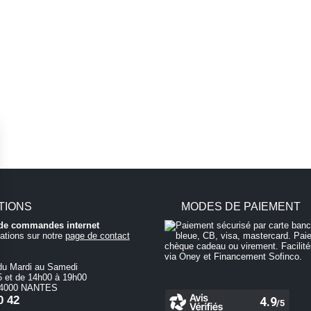
TIONS
MODES DE PAIEMENT
i de commandes internet
ations sur notre
page de contact
du Mardi au Samedi
 et de 14h00 à 19h00
 44000 NANTES
0 42