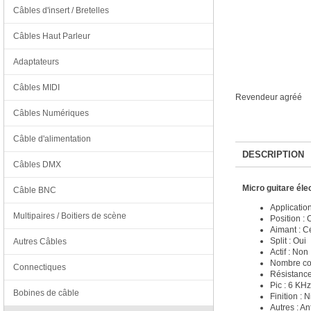
Câbles d'insert / Bretelles
Câbles Haut Parleur
Adaptateurs
Câbles MIDI
Revendeur agréé
Câbles Numériques
Câble d'alimentation
DESCRIPTION
Câbles DMX
Micro guitare é
Câble BNC
Application
Multipaires / Boitiers de scène
Position : 
Aimant : 
Split : Oui
Autres Câbles
Actif : Non
Nombre con
Connectiques
Résistance
Pic : 6 KHz
Bobines de câble
Finition : N
Autres : An