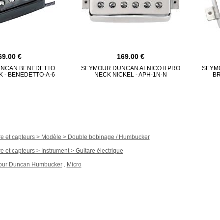
69.00
169.00
NCAN BENEDETTO
SEYMOUR DUNCAN ALNICO II PRO
SEYM
K - BENEDETTO-A-6
NECK NICKEL - APH-1N-N
BR
re et capteurs > Modèle > Double bobinage / Humbucker
e et capteurs > Instrument > Guitare électrique
ur Duncan Humbucker
Micro
.