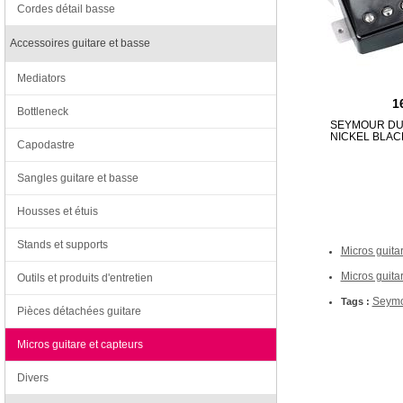
Cordes détail basse
Accessoires guitare et basse
Mediators
1
Bottleneck
SEYMOUR DU
NICKEL BLAC
Capodastre
Sangles guitare et basse
Housses et étuis
Stands et supports
Micros guita
Micros guitar
Outils et produits d'entretien
Seymo
Tags :
Pièces détachées guitare
Micros guitare et capteurs
Divers