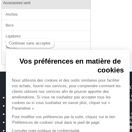
Accessoires vent
Anches
Becs
Ligatures
Continuer sans accepter
Stands
Divers
Vos préférences en matière de
cookies
Nous utilisons des cookies et des outils similaires pour faciliter
vos achats, fournir nos services, pour comprendre comment les
MICHENAUD.COM
INFORMA
clients utilisent nos services afin de pouvoir apporter des
Hotline et suiv
Qui sommes nous ?
améliorations. Si vous ne souhaitez pas accepter tous les
Toutes les inform
cookies ou si vous souhaitez en savoir plus, cliquer sur «
Plan du site
Paramétrer ».
Magasin
ouvert 
Mentions légales
Pour modifier vos préférences par la suite, cliquez sur le lien
de 10h00 à 12h45
Conditions générales de vente
18 allée Baco -
'Préférences de cookies' situé dans le pied de page.
T.
02 40 35 3
Politique de confidentialité
Consulter notre politique de confidentialité