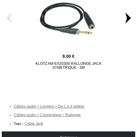
9.00
KLOTZ AM-EX20300 RALLONGE JACK
KLOTZ AT-JJ0
SYMETRIQUE - 3M
2
Câbles audio > Longeur > De 1 à 3 mètres
Câbles audio > Connectique > Rallonge
Cable Jack
Tags :