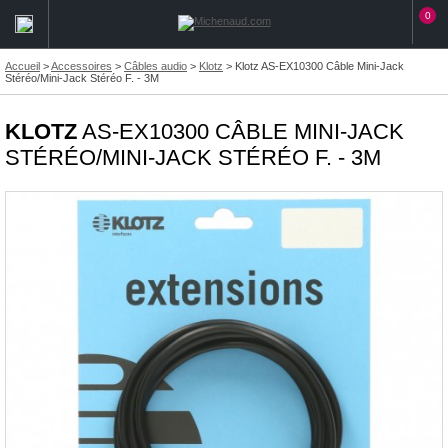
0
Accueil
>
Accessoires
>
Câbles audio
>
Klotz
>
Klotz AS-EX10300 Câble Mini-Jack
Stéréo/Mini-Jack Stéréo F. - 3M
KLOTZ
AS-EX10300 CÂBLE MINI-JACK
STÉRÉO/MINI-JACK STÉRÉO F. - 3M