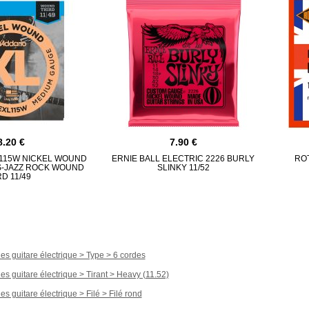
8.20
7.90
L115W NICKEL WOUND
ERNIE BALL ELECTRIC 2226 BURLY
RO
S-JAZZ ROCK WOUND
SLINKY 11/52
D 11/49
es guitare électrique > Type > 6 cordes
es guitare électrique > Tirant > Heavy (11.52)
s guitare électrique > Filé > Filé rond