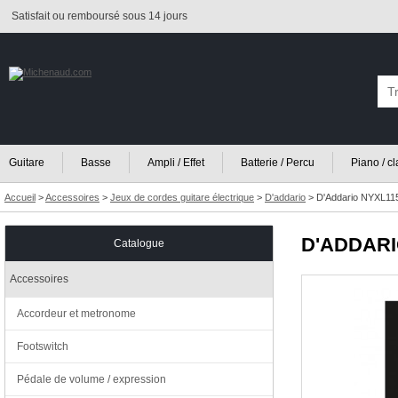
Satisfait ou remboursé sous 14 jours
Guitare
Basse
Ampli / Effet
Batterie / Percu
Piano / c
Accueil
>
Accessoires
>
Jeux de cordes guitare électrique
>
D'addario
>
D'Addario NYXL11
D'ADDAR
Catalogue
Accessoires
Accordeur et metronome
Footswitch
Pédale de volume / expression