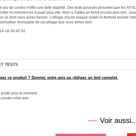
e jeu de cordes n'offre une telle stabilité. Des tests poussés prouvent que les NY
rder et commencez à jouer plus vite. Allez-y. Faites un bend encore plus loin. Joue
ue ce dont vous aurez besoin. L'alliage d'acier plaqué nickel re-formulé booste l'a
a sensation incroyable de cet alliage que vous aimez tant.
1-14-18-30-42-52
ET TESTS
ez ce produit ? Donnez votre avis ou rédigez un test complet.
é posté pour le moment.
 poster votre avis
Voir aussi..