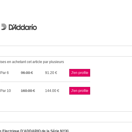
ses en achetant cet article par plusieurs
Par 6
96.00
91.20
Par 10
160.00
144.00
e Electrique D'ADDARIO de la Série NYXL