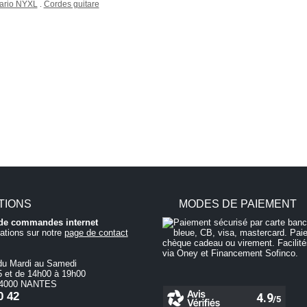
ario NYXL
Cordes guitare
.
TIONS
MODES DE PAIEMENT
i de commandes internet
ations sur notre
page de contact
du Mardi au Samedi
 et de 14h00 à 19h00
 44000 NANTES
0 42