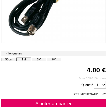
4 longueurs
50cm
1M
3M
6M
4.00
Dont 0.05 € d'écotaxe
Quantité
RÉF. MICHENAUD :
382