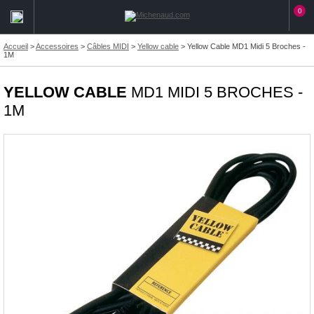
0
Accueil
>
Accessoires
>
Câbles MIDI
>
Yellow cable
>
Yellow Cable MD1 Midi 5 Broches -
1M
YELLOW CABLE
MD1 MIDI 5 BROCHES -
1M