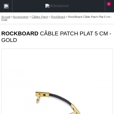
0
Accueil
>
Accessoires
>
Câbles Patch
>
RockBoard
>
RockBoard Câble Patch Plat 5 cm -
Gold
ROCKBOARD
CÂBLE PATCH PLAT 5 CM -
GOLD