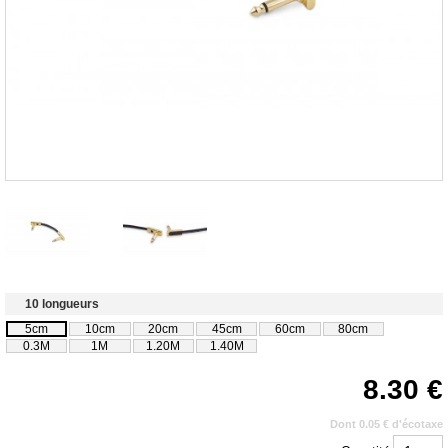
10 longueurs
5cm
10cm
20cm
45cm
60cm
80cm
0.3M
1M
1.20M
1.40M
8.30
Dont 0.05 € d'écotaxe