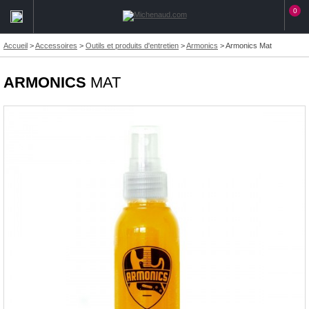
0
Accueil
>
Accessoires
>
Outils et produits d'entretien
>
Armonics
>
Armonics Mat
ARMONICS
MAT