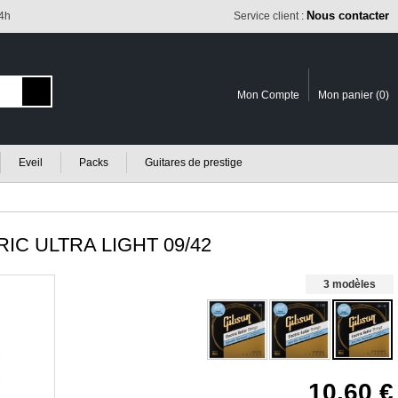
Nous contacter
24h
Service client :
Mon Compte
Mon panier (
0
)
Eveil
Packs
Guitares de prestige
C ULTRA LIGHT 09/42
3 modèles
10.60