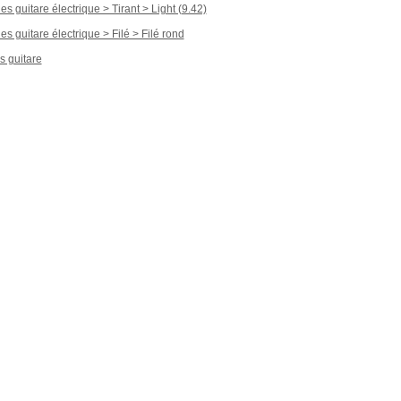
s guitare électrique > Tirant > Light (9.42)
s guitare électrique > Filé > Filé rond
s guitare