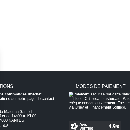
TIONS
MODES DE PAIEMENT
i de commandes internet
ations sur notre
page de contact
du Mardi au Samedi
 et de 14h00 à 19h00
 44000 NANTES
0 42