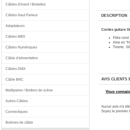
Câbles d'insert / Bretelles
Câbles Haut Parleur
DESCRIPTION
Adaptateurs
Cordes guitare G
Câbles MIDI
Filée rond 
Ame en "H
Tirants : 0
Câbles Numériques
Câble d'alimentation
Câbles DMX
AVIS CLIENTS 
Câble BNC
Multipaires / Boitiers de scène
Vous connaiss
Autres Câbles
Aucun avis n'a ét
Soyez le premier à
Connectiques
Bobines de câble