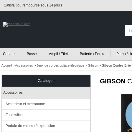
Satisfait ou remboursé sous 14 jours
Guitare
Basse
Ampli / Effet
Batterie / Percu
Piano / c
Accueil
>
Accessoires
>
Jeux de cordes guitare électrique
>
Gibson
>
Gibson Cordes Brite W
GIBSON
C
Catalogue
Accessoires
Accordeur et metronome
Footswitch
Pédale de volume / expression