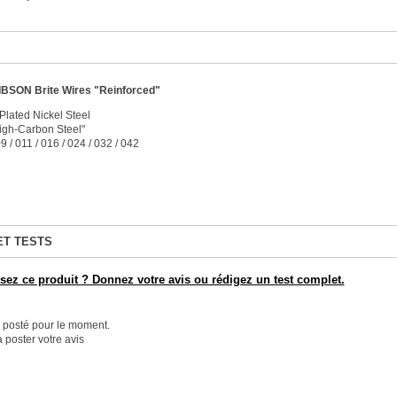
IBSON Brite Wires "Reinforced"
Plated Nickel Steel
igh-Carbon Steel"
09 / 011 / 016 / 024 / 032 / 042
ET TESTS
ez ce produit ? Donnez votre avis ou rédigez un test complet.
é posté pour le moment.
 poster votre avis