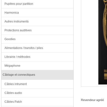
Pupitres pour partition
Harmonica
Autres instruments
Protections auditives
Goodies
Alimentations / transfos / piles
Librairie / méthodes
Mégaphone
Câblage et connectiques
Câbles intrument
Câbles audio
Revendeur agréé
Câbles Patch