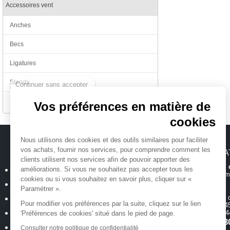
Accessoires vent
Anches
Becs
Ligatures
Continuer sans accepter
Stands
Divers
Vos préférences en matière de
cookies
Nous utilisons des cookies et des outils similaires pour faciliter
vos achats, fournir nos services, pour comprendre comment les
MICHENAUD.COM
INFORMA
clients utilisent nos services afin de pouvoir apporter des
Hotline et suiv
Qui sommes nous ?
améliorations. Si vous ne souhaitez pas accepter tous les
Toutes les inform
cookies ou si vous souhaitez en savoir plus, cliquer sur «
Plan du site
Paramétrer ».
Magasin
ouvert 
Mentions légales
Pour modifier vos préférences par la suite, cliquez sur le lien
de 10h00 à 12h45
Conditions générales de vente
18 allée Baco -
'Préférences de cookies' situé dans le pied de page.
T.
02 40 35 3
Politique de confidentialité
Consulter notre politique de confidentialité