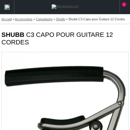
0
Accueil
>
Accessoires
>
Capodastre
>
Shubb
>
Shubb C3 Capo pour Guitare 12 Cordes
SHUBB
C3 CAPO POUR GUITARE 12
CORDES