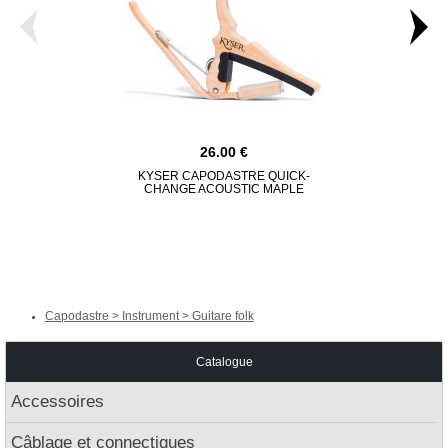
26.00
KYSER CAPODASTRE QUICK-
KYSER CA
CHANGE ACOUSTIC MAPLE
CHANGE A
Capodastre > Instrument > Guitare folk
Catalogue
Accessoires
Câblage et connectiques