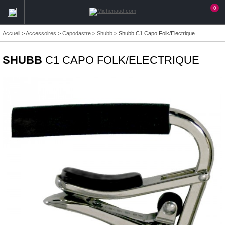
0
Accueil
>
Accessoires
>
Capodastre
>
Shubb
>
Shubb C1 Capo Folk/Electrique
SHUBB
C1 CAPO FOLK/ELECTRIQUE