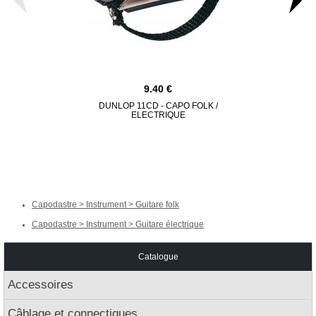
9.40
DUNLOP 11CD - CAPO FOLK /
DUNLOP 63C
ELECTRIQUE
UNIVERS
Capodastre > Instrument > Guitare folk
Capodastre > Instrument > Guitare électrique
Catalogue
Accessoires
Câblage et connectiques