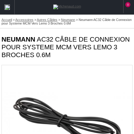
0
Accueil
>
Accessoires
>
Autres Câbles
>
Neumann
>
Neumann AC32 Câble de Connexion
pour Systeme MCM Vers Lemo 3 Broches 0.6M
NEUMANN
AC32 CÂBLE DE CONNEXION
POUR SYSTEME MCM VERS LEMO 3
BROCHES 0.6M