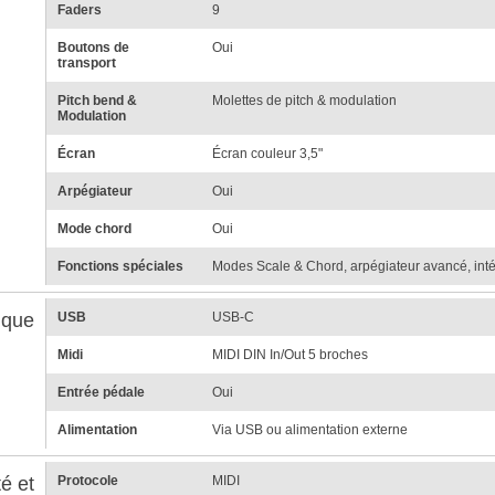
Faders
9
Boutons de
Oui
transport
Pitch bend &
Molettes de pitch & modulation
Modulation
Écran
Écran couleur 3,5"
Arpégiateur
Oui
Mode chord
Oui
Fonctions spéciales
Modes Scale & Chord, arpégiateur avancé, int
ique
USB
USB-C
Midi
MIDI DIN In/Out 5 broches
Entrée pédale
Oui
Alimentation
Via USB ou alimentation externe
é et
Protocole
MIDI