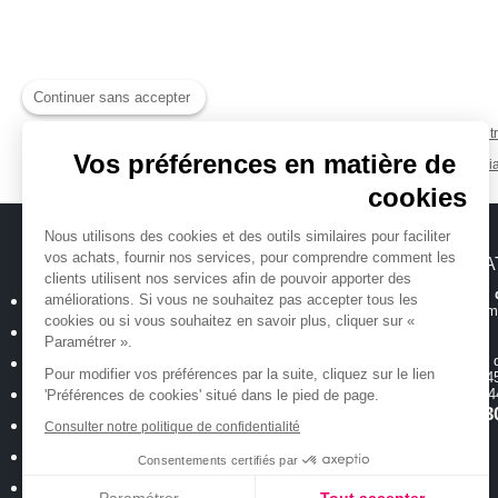
Continuer sans accepter
Clavier mait
Vos préférences en matière de
Arturi
Tags :
cookies
Nous utilisons des cookies et des outils similaires pour faciliter
vos achats, fournir nos services, pour comprendre comment les
MICHENAUD.COM
INFORMA
clients utilisent nos services afin de pouvoir apporter des
Hotline et suiv
améliorations. Si vous ne souhaitez pas accepter tous les
Qui sommes nous ?
Toutes les inform
cookies ou si vous souhaitez en savoir plus, cliquer sur «
Plan du site
Paramétrer ».
Magasin
ouvert 
Mentions légales
Pour modifier vos préférences par la suite, cliquez sur le lien
de 10h00 à 12h45
Conditions générales de vente
18 allée Baco -
'Préférences de cookies' situé dans le pied de page.
T.
02 40 35 3
Politique de confidentialité
Consulter notre politique de confidentialité
Cookies : Vos préférences
Consentements certifiés par
Nos occasions