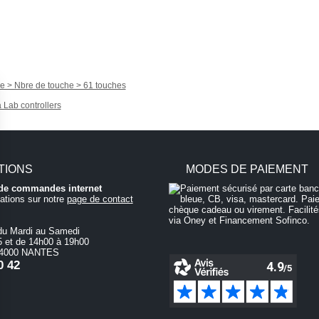
re > Nbre de touche > 61 touches
a Lab controllers
TIONS
MODES DE PAIEMENT
i de commandes internet
ations sur notre
page de contact
du Mardi au Samedi
 et de 14h00 à 19h00
 44000 NANTES
0 42