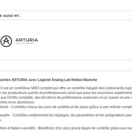
touches ARTURIA avec Logiciel Analog Lab finition Blanche
est un contrôleur MIDI complet qui offre un contrôle inégalé des instruments logici
 les producteurs avertis et professionnels ainsi que pour les musiciens expérimenté
n aux DAWs complète, des fonctions de performance avancées et un clavier et une i
 bois et en aluminium.
lioré - Contrôlez mieux les sons de synthés et de piano grâce à une refonte complète
visuelle - Contrôlez entièrement les réglages, les paramètres et les assignations p
s.
res et faders sensitifs - Bénéficiez d'un plus grand degré de contrôle grâce aux neu