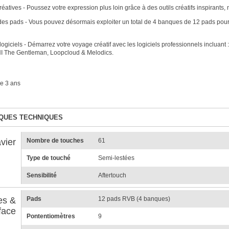
réatives - Poussez votre expression plus loin grâce à des outils créatifs inspirant
des pads - Vous pouvez désormais exploiter un total de 4 banques de 12 pads pour la
logiciels - Démarrez votre voyage créatif avec les logiciels professionnels incluan
 NI The Gentleman, Loopcloud & Melodics.
e 3 ans
QUES TECHNIQUES
vier
Nombre de touches
61
Type de touché
Semi-lestées
Sensibilité
Aftertouch
es &
Pads
12 pads RVB (4 banques)
face
Pontentiomètres
9