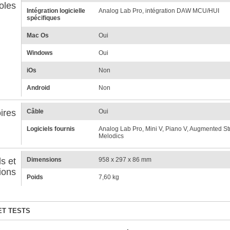
oles
Intégration logicielle
Analog Lab Pro, intégration DAW MCU/HUI
spécifiques
Mac Os
Oui
Windows
Oui
iOs
Non
Android
Non
ires
Câble
Oui
Logiciels fournis
Analog Lab Pro, Mini V, Piano V, Augmented St
Melodics
s et
Dimensions
958 x 297 x 86 mm
ions
Poids
7,60 kg
ET TESTS