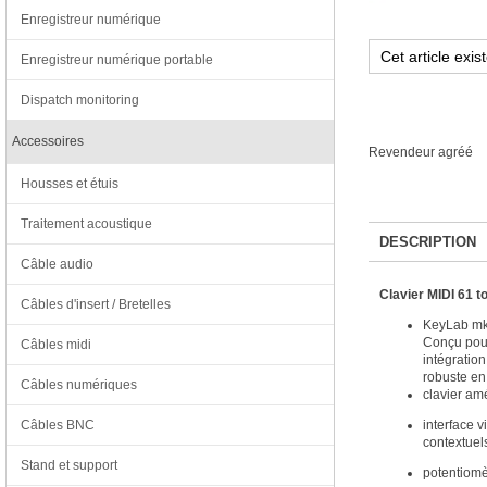
Enregistreur numérique
Enregistreur numérique portable
Dispatch monitoring
Accessoires
Revendeur agréé
Housses et étuis
Traitement acoustique
DESCRIPTION
Câble audio
Clavier MIDI 61 
Câbles d'insert / Bretelles
KeyLab mk3 
Conçu pour
Câbles midi
intégratio
robuste en
Câbles numériques
clavier amé
interface 
Câbles BNC
contextuel
Stand et support
potentiomèt