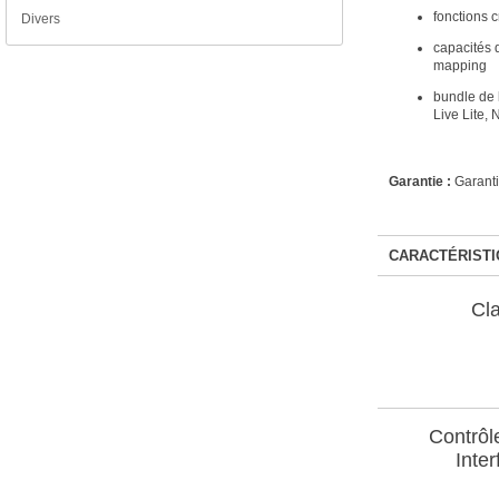
fonctions c
Divers
capacités 
mapping
bundle de 
Live Lite,
Garantie :
Garanti
CARACTÉRISTI
Cla
Contrôl
Inter