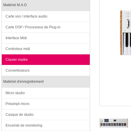
Matériel M.A.O
Carte son / interface audio
Carte DSP / Processeur de Plug-in
Interface Midi
Controleur midi
Clavier maitre
Convertisseurs
Matériel d'enregistrement
Micro studio
Préampli micro
Casque de studio
Enceinte de monitoring