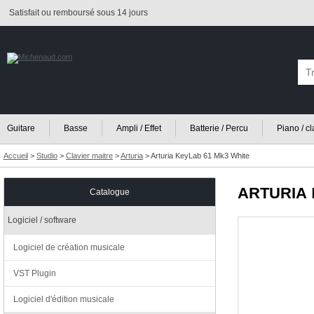
Satisfait ou remboursé sous 14 jours
Guitare
Basse
Ampli / Effet
Batterie / Percu
Piano / c
Accueil
>
Studio
>
Clavier maitre
>
Arturia
>
Arturia KeyLab 61 Mk3 White
ARTURIA
Catalogue
Logiciel / software
Logiciel de création musicale
VST Plugin
Logiciel d'édition musicale