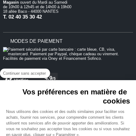
Magasin
ouvert du Mardi au Samedi
de 10h00 à 12h45 et de 14h00 à 19h00
18 allée Baco - 44000 NANTES
T.
02 40 35 30 42
MODES DE PAIEMENT
Continuer sans accepter
Vos préférences en matière de
cookies
REJOIGNEZ-NOUS
Nous utilisons des cookies et des outils similaires pour faciliter vos
achats, fournir nos services, pour comprendre comment les clients
utilisent nos services afin de pouvoir apporter des améliorations. Si
vous ne souhaitez pas accepter tous les cookies ou si vous souhaitez
en savoir plus, cliquer sur « Paramétrer ».