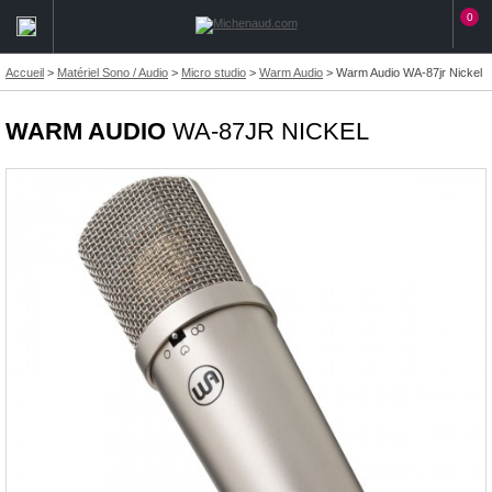
0
Accueil
>
Matériel Sono / Audio
>
Micro studio
>
Warm Audio
>
Warm Audio WA-87jr Nickel
WARM AUDIO
WA-87JR NICKEL