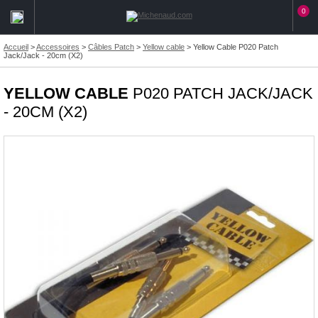
0
Accueil
>
Accessoires
>
Câbles Patch
>
Yellow cable
>
Yellow Cable P020 Patch
Jack/Jack - 20cm (X2)
YELLOW CABLE
P020 PATCH JACK/JACK
- 20CM (X2)