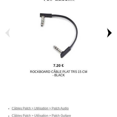
7.20
ROCKBOARD CÂBLE PLAT TRS 15 CM
YELLOW 
- BLACK
JACK/J
Câbles Patch > Utilisation > Patch Audio
Câbles Patch > Utilisation > Patch Guitare