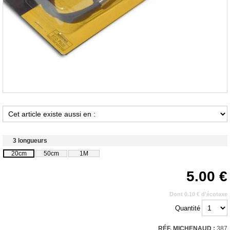
3 longueurs
20cm
50cm
1M
5.00
Dont 0.10 € d'écotaxe
Quantité
RÉF. MICHENAUD :
387