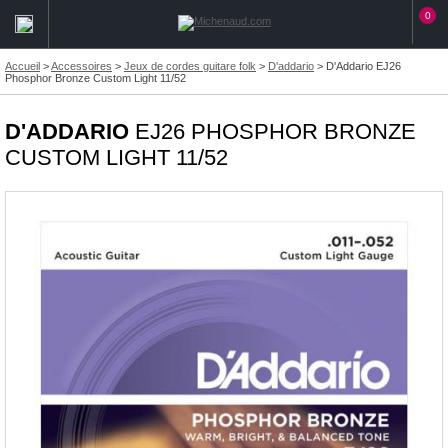
0
Accueil
>
Accessoires
>
Jeux de cordes guitare folk
>
D'addario
>
D'Addario EJ26
Phosphor Bronze Custom Light 11/52
D'ADDARIO
EJ26 PHOSPHOR BRONZE
CUSTOM LIGHT 11/52