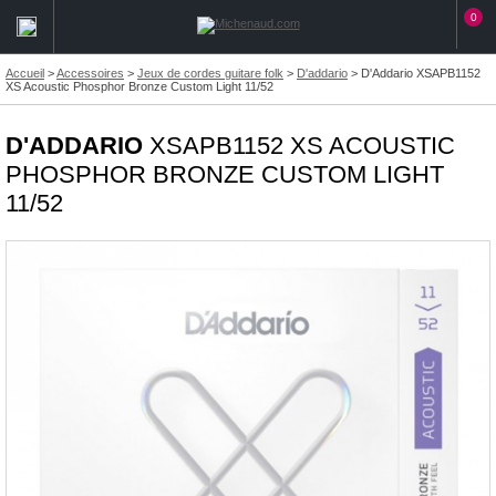
0
Accueil
>
Accessoires
>
Jeux de cordes guitare folk
>
D'addario
>
D'Addario XSAPB1152
XS Acoustic Phosphor Bronze Custom Light 11/52
D'ADDARIO
XSAPB1152 XS ACOUSTIC
PHOSPHOR BRONZE CUSTOM LIGHT
11/52