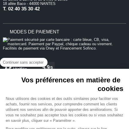
18 allée Baco - 44000 NANTES
T.
02 40 35 30 42
MODES DE PAIEMENT
Continuer sans accepter
Vos préférences en matière de
cookies
REJOIGNEZ-NOUS
Nous utilisons des cookies et des outils similaires pour faciliter vos
achats, fournir nos services, pour comprendre comment les clients
utilisent nos services afin de pouvoir apporter des améliorations. Si
vous ne souhaitez pas accepter tous les cookies ou si vous souhaitez
en savoir plus, cliquer sur « Paramétrer ».
NEWSLETTER
Pour modifier vos préférences par la suite, cliquez sur le lien