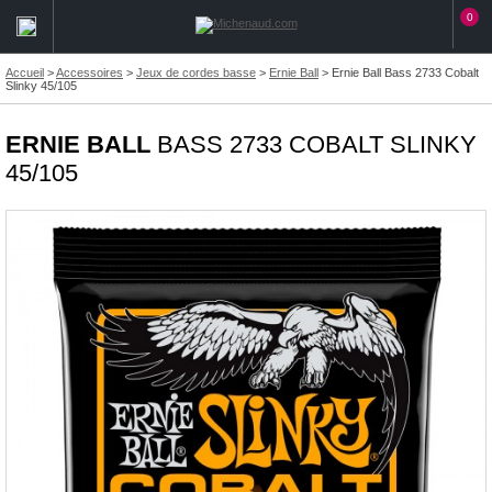
0
Accueil
>
Accessoires
>
Jeux de cordes basse
>
Ernie Ball
>
Ernie Ball Bass 2733 Cobalt
Slinky 45/105
ERNIE BALL
BASS 2733 COBALT SLINKY
45/105